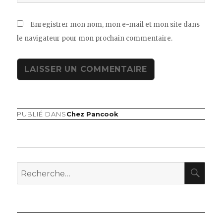
Enregistrer mon nom, mon e-mail et mon site dans
le navigateur pour mon prochain commentaire.
PUBLIÉ DANS
Chez Pancook
Navigation
de
l’article
RE
Recherche
pour
: