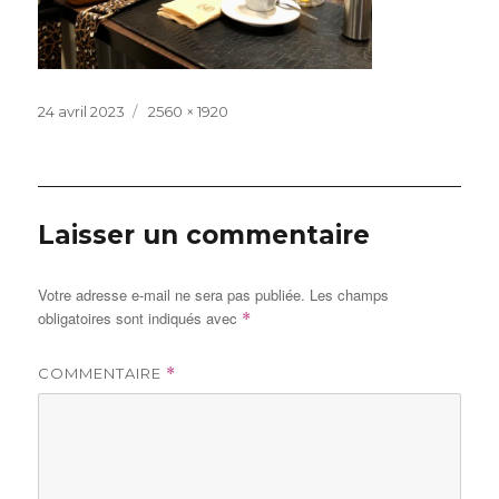
Publié
Taille
24 avril 2023
2560 × 1920
le
réelle
Laisser un commentaire
Votre adresse e-mail ne sera pas publiée.
Les champs
obligatoires sont indiqués avec
*
COMMENTAIRE
*