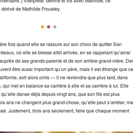
entaire, j’interprète, devine et vis avec Mathilde, ce
dérivé de Mathilde Froustey.
ère fois quand elle se rassure sur son choix de quitter San
deaux, où elle se blesse sitôt arrivée, en se rappelant qu’ainsi
r auprès de ses grands-parents et de son arrière-grand-mère. De
vent être aussi important qu’un père, mais il est étrange que c
alifornie, soit alors omis — il ne reviendra que plus tard, dans
 qui met en balance sa carrière à elle et sa carrière à lui. Elle
 qu’elle danse déjà depuis vingt ans, que son fils est plus
rois ans ne changent plus grand-chose, qu’elle peut s’arrêter, ma
ssé. Justement, trois ans seulement, faire que chaque moment