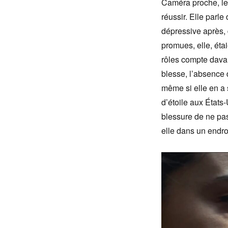
Caméra proche, le c
réussir. Elle parl
dépressive après, d
promues, elle, éta
rôles compte dava
blesse, l’absence
même si elle en a s
d’étoile aux États
blessure de ne pas
elle dans un endroi