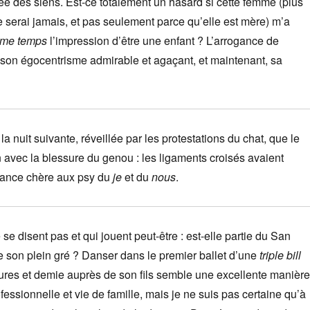
rée des siens. Est-ce totalement un hasard si cette femme (plus
 serai jamais, et pas seulement parce qu’elle est mère) m’a
me temps
l’impression d’être une enfant ? L’arrogance de
 son égocentrisme admirable et agaçant, et maintenant, sa
a nuit suivante, réveillée par les protestations du chat, que le
in avec la blessure du genou : les ligaments croisés avaient
nance chère aux psy du
je
et du
nous
.
e disent pas et qui jouent peut-être : est-elle partie du San
e son plein gré ? Danser dans le premier ballet d’une
triple bill
eures et demie auprès de son fils semble une excellente manière
ofessionnelle et vie de famille, mais je ne suis pas certaine qu’à