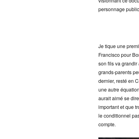
visionnant ce docum
personnage public 
Je tique une premi
Francisco pour Bor
son fils va grandi
grands-parents peu
dernier, resté en C
une autre équation,
aurait aimé se dire
important et que t
le conditionnel pa
compte.