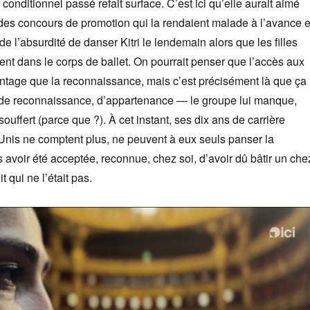
onditionnel passé refait surface. C’est ici qu’elle aurait aimé
e des concours de promotion qui la rendaient malade à l’avance e
e l’absurdité de danser Kitri le lendemain alors que les filles
ient dans le corps de ballet. On pourrait penser que l’accès aux
ntage que la reconnaissance, mais c’est précisément là que ça
 de reconnaissance, d’appartenance — le groupe lui manque,
ouffert (parce que ?). À cet instant, ses dix ans de carrière
-Unis ne comptent plus, ne peuvent à eux seuls panser la
 avoir été acceptée, reconnue, chez soi, d’avoir dû bâtir un che
t qui ne l’était pas.