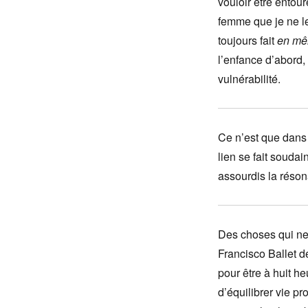
vouloir être entou
femme que je ne le
toujours fait
en mê
l’enfance d’abord,
vulnérabilité.
Ce n’est que dans l
lien se fait souda
assourdis la réso
Des choses qui ne s
Francisco Ballet d
pour être à huit h
d’équilibrer vie pr