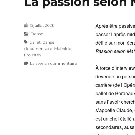
La passion selon 
Après être passive
Publié
15 juillet 2026
le
passer l’après-midi
Catégories
Danse
défile sur mon écr
Étiquettes
ballet
,
danse
,
documentaire
,
Mathilde
Passion selon Mat
Froustey
sur
Laisser un commentaire
À force d’interview
La
devenue un personn
passion
selon
carrière (de l’Opé
Mathilde
ballet de Bordeaux
sans l’avoir cherc
s’appelle Claude, 
est un chef étoilé 
secondaires, aussi