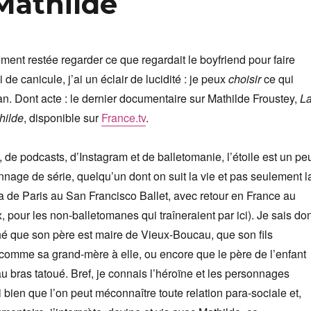
Mathilde
ment restée regarder ce que regardait le boyfriend pour faire
 de canicule, j’ai un éclair de lucidité : je peux
choisir
ce qui
an. Dont acte : le dernier documentaire sur Mathilde Froustey,
L
hilde
, disponible sur
France.tv
.
, de podcasts, d’Instagram et de balletomanie, l’étoile est un pe
age de série, quelqu’un dont on suit la vie et pas seulement l
ra de Paris au San Francisco Ballet, avec retour en France au
, pour les non-balletomanes qui traîneraient par ici). Je sais do
hé que son père est maire de Vieux-Boucau, que son fils
comme sa grand-mère à elle, ou encore que le père de l’enfant
au bras tatoué. Bref, je connais l’héroïne et les personnages
 bien que l’on peut méconnaître toute relation para-sociale et,