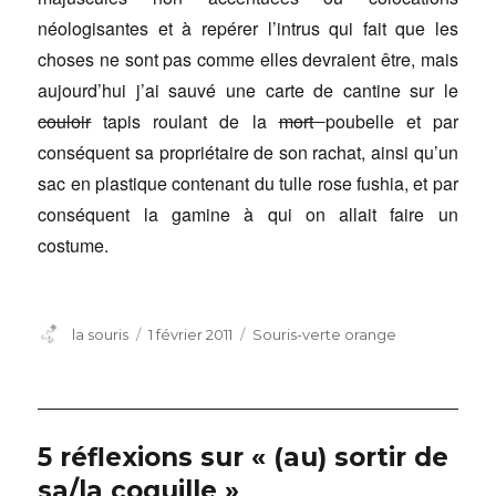
néologisantes et à repérer l’intrus qui fait que les
choses ne sont pas comme elles devraient être, mais
aujourd’hui j’ai sauvé une carte de cantine sur le
couloir
tapis roulant de la
mort
poubelle et par
conséquent sa propriétaire de son rachat, ainsi qu’un
sac en plastique contenant du tulle rose fushia, et par
conséquent la gamine à qui on allait faire un
costume.
Auteur
Publié
Catégories
la souris
1 février 2011
Souris-verte orange
le
5 réflexions sur « (au) sortir de
sa/la coquille »