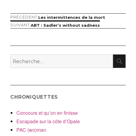
Article
PRÉCÉDENT
Les intermittences de la mort
Navigation
précédent :
Article
SUIVANT
ABT : Sadler’s without sadness
de
suivant :
l’article
RE
Recherche
pour
:
CHRONIQUETTES
Concours et qu’on en finisse
Escapade sur la côte d’Opale
PAC (wo)man