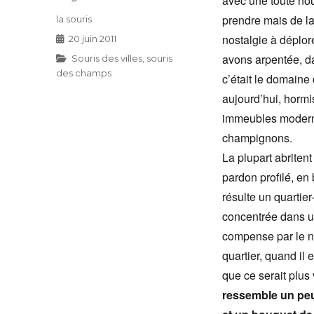
avec une toute nou
prendre mais de la
Auteur
la souris
nostalgie à déplor
Publié
20 juin 2011
le
avons arpentée, da
Catégories
Souris des villes, souris
des champs
c’était le domaine
aujourd’hui, horm
immeubles modern
champignons.
La plupart abritent
pardon profilé, en
résulte un quartie
concentrée dans u
compense par le n
quartier, quand il 
que ce serait plus
ressemble un peu 