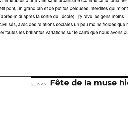
x immeubles d’une ville sans urbanisme (comme cette fontaine-
it pont, un grand pin et de petites pelouses interdites qui m’ont
après-midi après la sortie de l’école) ; j’y rêve les gens moins
civilisés, avec des relations sociales un peu moins froides que 
er toutes les brillantes variations sur le carré que nous avons p
Fête de la muse hi
Article
SUIVANT
suivant :