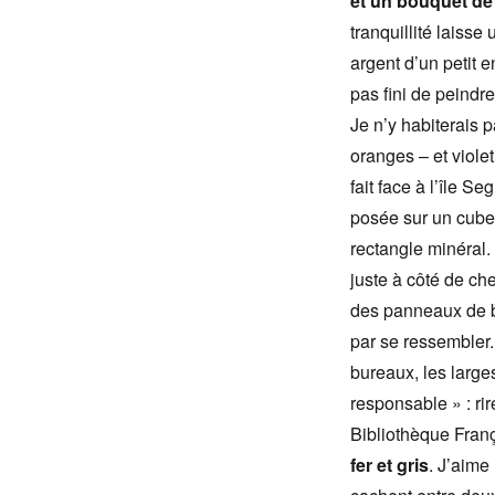
et un bouquet de 
tranquillité laisse
argent d’un petit 
pas fini de peindre
Je n’y habiterais
oranges – et viole
fait face à l’île S
posée sur un cube 
rectangle minéral. 
juste à côté de che
des panneaux de bo
par se ressembler.
bureaux, les larges
responsable » : ri
Bibliothèque Franç
fer et gris
. J’aime