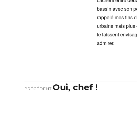
cachent entre deu
bassin avec son pet
rappelé mes fins d’
urbains mais plus 
le laissent envisag
admirer.
Oui, chef !
Article
Navigation
PRÉCÉDENT
précédent :
de
l’article