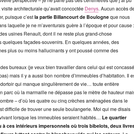
velle perspective – je ne parle pas des centimètres que j’ai pu
 visite architecturale qu’avait concoctée
Denys
. Aucun accès d
er, puisque c’est
la partie Billancourt de Boulogne
que nous
ns laquelle je ne m’aventurais guère à l’époque et pour cause 
 des usines Renault, dont il ne reste plus grand-chose
is quelques façades-souvenirs. En quelques années, des
es plus ou moins hallucinants y ont poussé comme des
 des bureaux (je veux bien travailler dans celui qui est concassé
 bas) mais il y a aussi bon nombre d’immeubles d’habitation. Il e
r-dortoir qui manque singulièrement de vie… toute entière
n parc où la marmaille ne dépasse pas le mètre de hauteur mai
ombre – d’où les quatre ou cinq crèches aménagées dans le
est difficile de trouver une seule boulangerie. Moi qui me disais
 vivant lorsque les immeubles seraient habités…
Le quartier
à ces intérieurs impersonnels où trois bibelots, deux livre