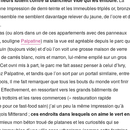
fleurs luttent contre la blancheur vide qui les entoure.
La
 une impression de demi-teinte et les immeubles-triplés or, bronz
ensemble me semblent davantage relever du jaune, de l’ocre et 
.
 pas (ou alors dans un de ces appartements avec des panneaux
t, souligne
Palpatine
) mais la vue est agréable depuis le parc qu
eguin (toujours vide) et d’où l’on voit une grosse maison de verre
de carrés blanc, noirs et marron, lui-même empilé sur un gros
Cet ovni mis à part, le parc me fait assez penser à celui d’Ivry,
z Palpatine, et tandis que l’on sort par un portail similaire, entre
is, il me fait remarquer que tous les bouts du monde vont finir
 Effectivement, en ressortant vers les grands bâtiments de
 trottoirs et les rares commerces (« restauration rapide
re pour ce fast-food sain) j’ai un peu la même impression qu’à
ois Mitterand ;
ces endroits dans lesquels on aime le vert en
 mieux mon béton troué de platanes et les curiosités qui se