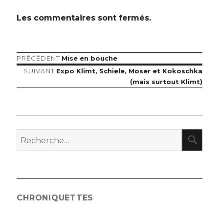
Les commentaires sont fermés.
Article
PRÉCÉDENT
Mise en bouche
Navigation
précédent :
Article
SUIVANT
Expo Klimt, Schiele, Moser et Kokoschka
de
suivant :
(mais surtout Klimt)
l’article
RE
Recherche
pour
:
CHRONIQUETTES