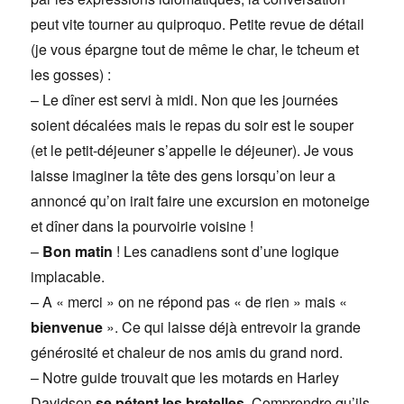
peut vite tourner au quiproquo. Petite revue de détail
(je vous épargne tout de même le char, le tcheum et
les gosses) :
– Le dîner est servi à midi. Non que les journées
soient décalées mais le repas du soir est le souper
(et le petit-déjeuner s’appelle le déjeuner). Je vous
laisse imaginer la tête des gens lorsqu’on leur a
annoncé qu’on irait faire une excursion en motoneige
et dîner dans la pourvoirie voisine !
–
Bon matin
! Les canadiens sont d’une logique
implacable.
– A « merci » on ne répond pas « de rien » mais «
bienvenue
». Ce qui laisse déjà entrevoir la grande
générosité et chaleur de nos amis du grand nord.
– Notre guide trouvait que les motards en Harley
Davidson
se pétent les bretelles
. Comprendre qu’ils