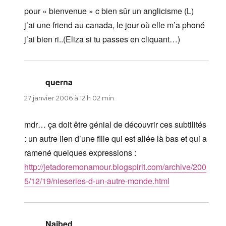
pour « bienvenue » c bien sûr un anglicisme (L)
j’ai une friend au canada, le jour où elle m’a phoné
j’ai bien ri..(Eliza si tu passes en cliquant…)
querna
dit :
27 janvier 2006 à 12 h 02 min
mdr… ça doit être génial de découvrir ces subtilités
: un autre lien d’une fille qui est allée là bas et qui a
ramené quelques expressions :
http://jetadoremonamour.blogspirit.com/archive/200
5/12/19/nieseries-d-un-autre-monde.html
Naibed
dit :