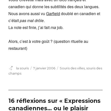
canadien qui donne les subtilités des deux langues.
Nous avons aussi vu
Garfield
doublé en canadien et
c’était
pas mal drôle
.
La note est finie, j’ai fait
ma
job.
Alors, c’est à votre goût ? (question rituelle au
restaurant)
Auteur
Publié
Catégories
la souris
7 janvier 2006
Souris des villes, souris des
le
champs
16 réflexions sur « Expressions
canadiennes… ou le plaisir