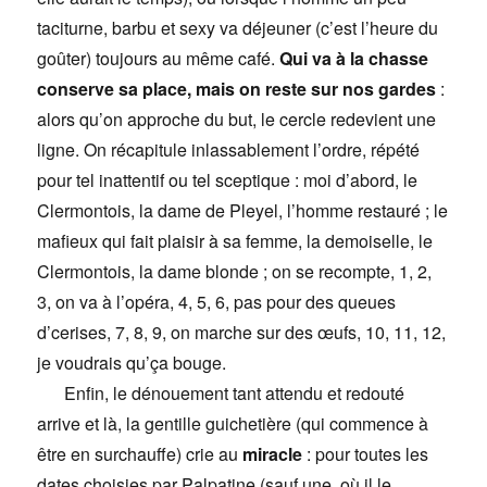
taciturne, barbu et sexy va déjeuner (c’est l’heure du
goûter) toujours au même café.
Qui va à la chasse
conserve sa place, mais on reste sur nos gardes
:
alors qu’on approche du but, le cercle redevient une
ligne. On récapitule inlassablement l’ordre, répété
pour tel inattentif ou tel sceptique : moi d’abord, le
Clermontois, la dame de Pleyel, l’homme restauré ; le
mafieux qui fait plaisir à sa femme, la demoiselle, le
Clermontois, la dame blonde ; on se recompte, 1, 2,
3, on va à l’opéra, 4, 5, 6, pas pour des queues
d’cerises, 7, 8, 9, on marche sur des œufs, 10, 11, 12,
je voudrais qu’ça bouge.
Enfin, le dénouement tant attendu et redouté
arrive et là, la gentille guichetière (qui commence à
être en surchauffe) crie au
miracle
: pour toutes les
dates choisies par Palpatine (sauf une, où il le