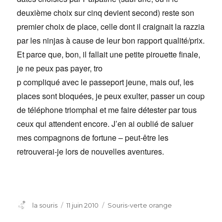
deuxième choix sur cinq devient second) reste son
premier choix de place, celle dont il craignait la razzia
par les ninjas à cause de leur bon rapport qualité/prix.
Et parce que, bon, il fallait une petite pirouette finale,
je ne peux pas payer, tro
p compliqué avec le passeport jeune, mais ouf, les
places sont bloquées, je peux exulter, passer un coup
de téléphone triomphal et me faire détester par tous
ceux qui attendent encore. J’en ai oublié de saluer
mes compagnons de fortune – peut-être les
retrouverai-je lors de nouvelles aventures.
Auteur
Publié
Catégories
la souris
11 juin 2010
Souris-verte orange
le