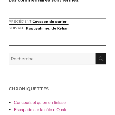
Les commentaires sont fermés.
Article
PRÉCÉDENT
Ceysson de parler
Navigation
précédent :
Article
SUIVANT
Kaguyahime, de Kylian
de
suivant :
l’article
RE
Recherche
pour
:
CHRONIQUETTES
Concours et qu’on en finisse
Escapade sur la côte d’Opale