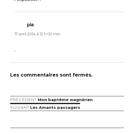
pia
dit :
17 avril 2014 à 12 h 02 min
.
Les commentaires sont fermés.
Article
PRÉCÉDENT
Mon baptême wagnérien
Navigation
précédent :
Article
SUIVANT
Les Amants passagers
de
suivant :
l’article