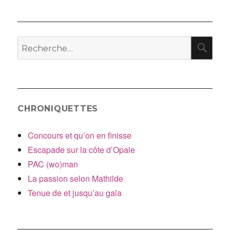
l’article
RE
Recherche
pour
:
CHRONIQUETTES
Concours et qu’on en finisse
Escapade sur la côte d’Opale
PAC (wo)man
La passion selon Mathilde
Tenue de et jusqu’au gala