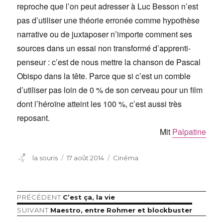
reproche que l’on peut adresser à Luc Besson n’est
pas d’utiliser une théorie erronée comme hypothèse
narrative ou de juxtaposer n’importe comment ses
sources dans un essai non transformé d’apprenti-
penseur : c’est de nous mettre la chanson de Pascal
Obispo dans la tête. Parce que si c’est un comble
d’utiliser pas loin de 0 % de son cerveau pour un film
dont l’héroïne atteint les 100 %, c’est aussi très
reposant.
Mit
Palpatine
Auteur
Publié
Catégories
la souris
17 août 2014
Cinéma
le
Article
PRÉCÉDENT
C’est ça, la vie
Navigation
précédent :
Article
SUIVANT
Maestro, entre Rohmer et blockbuster
de
suivant :