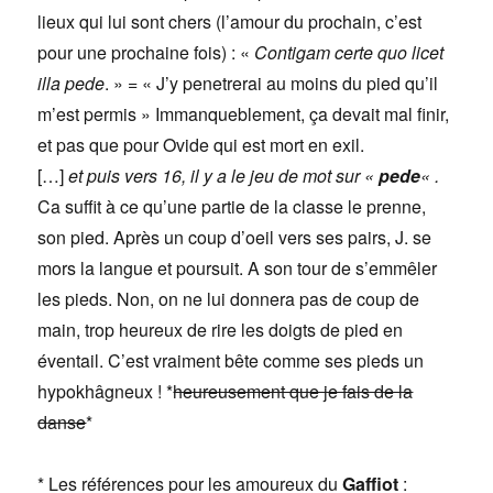
lieux qui lui sont chers (l’amour du prochain, c’est
pour une prochaine fois) : «
Contigam certe quo licet
illa pede
. » = « J’y penetrerai au moins du pied qu’il
m’est permis » Immanqueblement, ça devait mal finir,
et pas que pour Ovide qui est mort en exil.
[…]
et puis vers 16, il y a le jeu de mot sur «
pede
« .
Ca suffit à ce qu’une partie de la classe le prenne,
son pied. Après un coup d’oeil vers ses pairs, J. se
mors la langue et poursuit. A son tour de s’emmêler
les pieds. Non, on ne lui donnera pas de coup de
main, trop heureux de rire les doigts de pied en
éventail. C’est vraiment bête comme ses pieds un
hypokhâgneux ! *
heureusement que je fais de la
danse
*
* Les références pour les amoureux du
Gaffiot
: