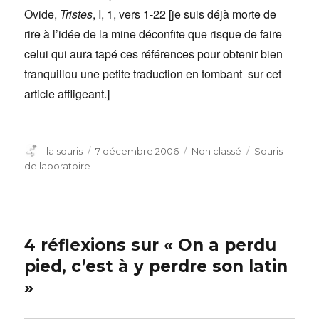
Ovide,
Tristes
, I, 1, vers 1-22 [je suis déjà morte de
rire à l’idée de la mine déconfite que risque de faire
celui qui aura tapé ces références pour obtenir bien
tranquillou une petite traduction en tombant sur cet
article affligeant.]
Auteur
Publié
Catégories
Étiquettes
la souris
7 décembre 2006
Non classé
Souris
le
de laboratoire
4 réflexions sur « On a perdu
pied, c’est à y perdre son latin
»