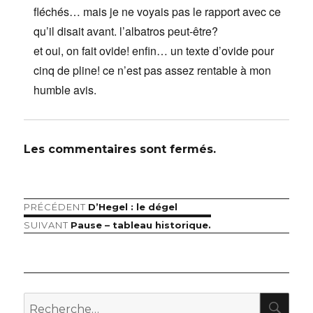
fléchés… mais je ne voyais pas le rapport avec ce
qu’il disait avant. l’albatros peut-être?
et oui, on fait ovide! enfin… un texte d’ovide pour
cinq de pline! ce n’est pas assez rentable à mon
humble avis.
Les commentaires sont fermés.
Article
PRÉCÉDENT
D’Hegel : le dégel
Navigation
précédent :
Article
SUIVANT
Pause – tableau historique.
de
suivant :
l’article
RE
Recherche