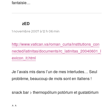
fantaisie…
zED
dit :
1 novembre 2007 à 12 h 06 min
http://www.vatican.va/roman_curia/institutions_con
nected/latinitas/documents/rc_latinitas_20040601_l
exicon_it.html
Je l’avais mis dans l’un de mes interludes… Seul
problème, beaucoup de mots sont en italiens !
snack bar > thermopólium potórium et gustatórium
^ ^