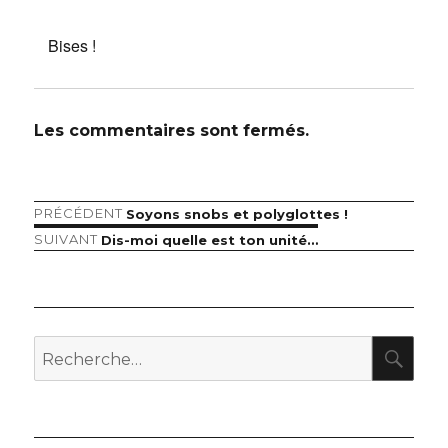
Bises !
Les commentaires sont fermés.
Article
PRÉCÉDENT
Soyons snobs et polyglottes !
Navigation
précédent :
Article
SUIVANT
Dis-moi quelle est ton unité…
de
suivant :
l’article
RE
Recherche
pour
: