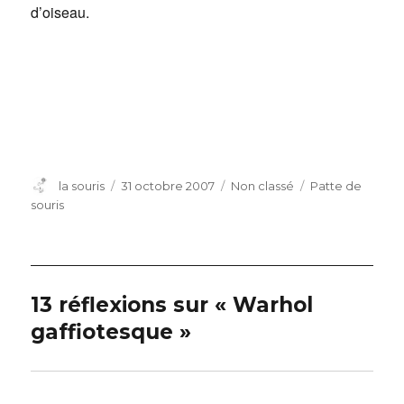
d’oiseau.
Auteur
Publié
Catégories
Étiquettes
la souris
31 octobre 2007
Non classé
Patte de
le
souris
13 réflexions sur « Warhol
gaffiotesque »