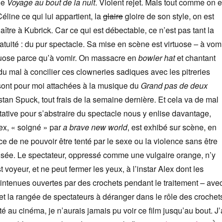
de
Voyage au bout de la nuit
. Violent rejet. Mais tout comme on e
éline ce qui lui appartient, la
glaire
gloire de son style, on est
ître à Kubrick. Car ce qui est débectable, ce n’est pas tant la
atuité : du pur spectacle. Sa mise en scène est virtuose – à vom
rtuose parce qu’à vomir. On massacre en
bowler hat
et chantant
 du mal à concilier ces clowneries sadiques avec les pitreries
sont pour moi attachées à la musique du
Grand pas de deux
tan Spuck, tout frais de la semaine dernière. Et cela va de mal
tative pour s’abstraire du spectacle nous y enlise davantage,
x, « soigné » par
a brave new world
, est exhibé sur scène, en
ce de ne pouvoir être tenté par le sexe ou la violence sans être
usée. Le spectateur, oppressé comme une vulgaire orange, n’y
t voyeur, et ne peut fermer les yeux, à l’instar Alex dont les
ntenues ouvertes par des crochets pendant le traitement – ave
e et la rangée de spectateurs à déranger dans le rôle des crochet
té au cinéma, je n’aurais jamais pu voir ce film jusqu’au bout. J’