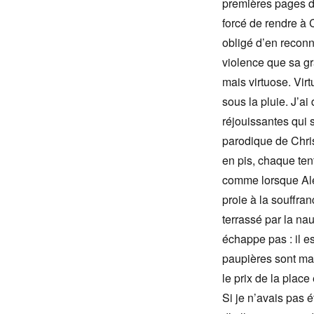
premières pages 
forcé de rendre à C
obligé d’en reconna
violence que sa gr
mais virtuose. Vi
sous la pluie. J’ai
réjouissantes qui 
parodique de Chris
en pis, chaque ten
comme lorsque Ale
proie à la souffran
terrassé par la na
échappe pas : il es
paupières sont mai
le prix de la plac
Si je n’avais pas é