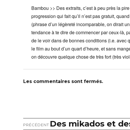
Bambou >> Des extraits, c’est à peu près la pire
progression qui fait qu’il n’est pas gratuit, quan
(phrase d’un légèreté incomparable, on dirait un p
tendance à te dire de commencer par ceux-là, par
de le voir dans de bonnes conditions (i.e. avec 
le film au bout d’un quart d’heure, et sans mange
on découvre quelque chose de très fort (très viole
Les commentaires sont fermés.
Des mikados et des
Article
Navigation
PRÉCÉDENT
précédent :