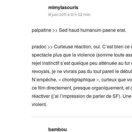
mimylasouris
dit :
8 juin 2011 à 12 h 02 min
palpatine >> Sed haud humanum paene erat.
pradoc >> Curieuse réaction, oui. C’est bien ce q
spectacle plus que la violence (somme toute ass
rejet instinctif s’est quelque peu atténuée au fur 
revoyais, je ne vivrais pas du tout pareil le débu
N’empêche, « chorégraphique », curieux que vous
ce film directement, presque organiquement, et q
réactiver (j’ai l’impression de parler de SF). Une
violent.
bambou
dit :