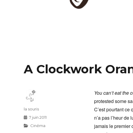
A Clockwork Ora
You can’t eat the 
protested some sa
C’est pourtant ce 
Auteur
la souris
n’a pas l’heur de lu
Publié
7 juin 2011
le
jamais le premier 
Catégories
Cinéma