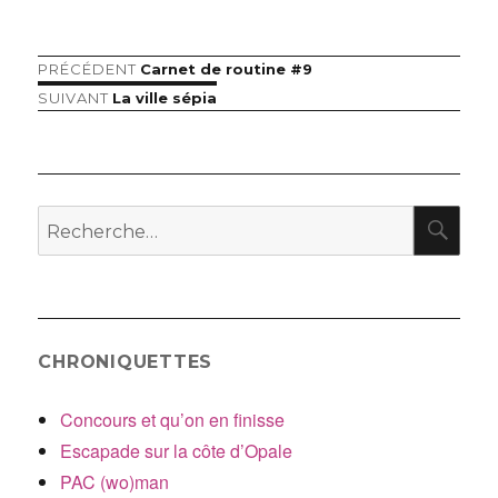
Article
PRÉCÉDENT
Carnet de routine #9
Navigation
précédent :
Article
SUIVANT
La ville sépia
de
suivant :
l’article
RE
Recherche
pour
:
CHRONIQUETTES
Concours et qu’on en finisse
Escapade sur la côte d’Opale
PAC (wo)man