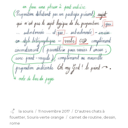
Auteur
Publié
Catégories
la souris
11 novembre 2017
D'autres chats à
le
Étiquettes
fouetter
,
Souris-verte orange
carnet de routine
,
dessin
,
rome