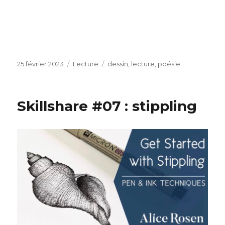
Publié
Catégories
Étiquettes
25 février 2023
Lecture
dessin
,
lecture
,
poésie
le
Skillshare #07 : stippling