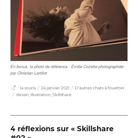
En bonus, la photo de référence : Émilie Cozette photographiée
par Christian Lartillot
Auteur
Publié
Catégories
la souris
24 janvier 2021
D'autres chats à fouetter
le
Étiquettes
dessin
,
illustration
,
Skillshare
4 réflexions sur « Skillshare
#02 »