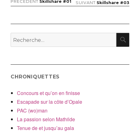
Article
PRÉCÉDENT
Skillshare #01
Navigation
Article
SUIVANT
Skillshare #03
précédent :
suivant :
de
l’article
RE
Recherche
pour
:
CHRONIQUETTES
Concours et qu’on en finisse
Escapade sur la côte d’Opale
PAC (wo)man
La passion selon Mathilde
Tenue de et jusqu’au gala