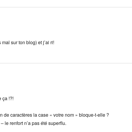
al sur ton blog) et j’ai ri!
 ça !?!
en de caractères la case « votre nom » bloque-t-elle ?
– le renfort n’a pas été superflu.