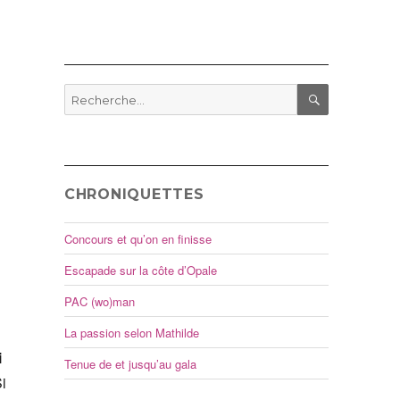
Recherche
pour
RECHERCHE
:
CHRONIQUETTES
Concours et qu’on en finisse
Escapade sur la côte d’Opale
PAC (wo)man
La passion selon Mathilde
i
Tenue de et jusqu’au gala
Si