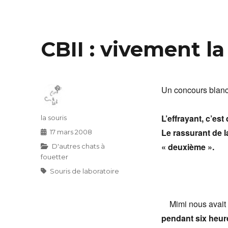
CBII : vivement la
Un concours blanc
L’effrayant, c’es
Auteur
la souris
Le rassurant de l
Publié
17 mars 2008
le
« deuxième ».
Catégories
D'autres chats à
fouetter
Étiquettes
Souris de laboratoire
Mimi nous avait pr
pendant six heur