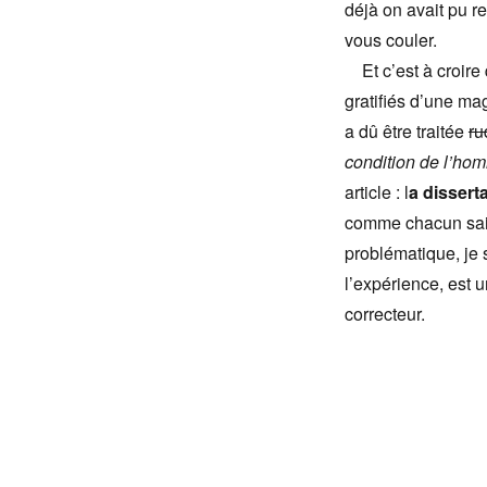
déjà on avait pu r
vous couler.
Et c’est à croire 
gratifiés d’une mag
a dû être traitée
ru
condition de l’h
article : l
a dissert
comme chacun sait 
problématique, je 
l’expérience, est 
correcteur.