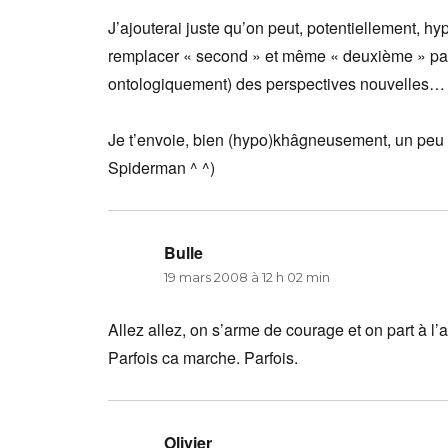
J’ajouterai juste qu’on peut, potentiellement, h
remplacer « second » et même « deuxième » par 
ontologiquement) des perspectives nouvelles…
Je t’envoie, bien (hypo)khâgneusement, un peu 
Spiderman ^ ^)
Bulle
dit :
19 mars 2008 à 12 h 02 min
Allez allez, on s’arme de courage et on part à l
Parfois ca marche. Parfois.
Olivier
dit :