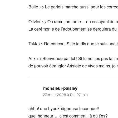
Bulle >> Le parfois marche aussi pour les correc
Olivier >> On rame, on rame… en essayant de ne
La cérémonie de l’adoubement se déroulera du 
Takk >> Re-coucou. Si je te dis que je suis un
Alix >> Bienvenue par ici ! Si tu ne t’es pas fait
de pouvoir étrangler Aristote de vives mains, je 
monsieur-paisley
dit :
23 mars 2008 à 12 h 07 min
ahhh! une hypokhâgneuse inconnue!!
quel honneur…. c’est comment, là où t’es?