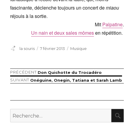
fascinante, déclenche toujours un concert de
miaou
réjouis à la sortie.
Mit
Palpatine
.
Un nain et deux sales mômes
en répétition.
Auteur
Publié
Catégories
la souris
7 février 2013
Musique
le
Article
PRÉCÉDENT
Don Quichotte du Trocadéro
Navigation
précédent :
Article
SUIVANT
Onéguine, Onegin, Tatiana et Sarah Lamb
de
suivant :
l’article
RE
Recherche
pour
: