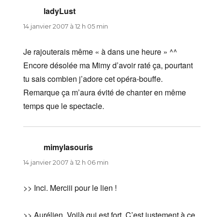
ladyLust
dit :
14 janvier 2007 à 12 h 05 min
Je rajouterais même « à dans une heure » ^^
Encore désolée ma Mimy d’avoir raté ça, pourtant
tu sais combien j’adore cet opéra-bouffe.
Remarque ça m’aura évité de chanter en même
temps que le spectacle.
mimylasouris
dit :
14 janvier 2007 à 12 h 06 min
>> Inci. Merciii pour le lien !
>> Aurélien. Voilà qui est fort. C’est justement à ce