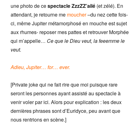
une photo de ce
spectacle ZzzZZ’ailé
(et zélé). En
attendant, je retourne me
moucher
–du nez cette fois-
ci, même Jupiter métamorphosé en mouche est sujet
aux rhumes- reposer mes pattes et retrouver Morphée
qui m’appelle…
Ce que le Dieu veut, la feeemme le
veut.
Adieu, Jupiter… for… ever.
[Private joke qui ne fait rire que moi puisque rare
seront les personnes ayant assisté au spectacle à
venir voler par ici. Alors pour explication : les deux
dernières phrases sont d’Euridyce, peu avant que
nous rentrions en scène.]