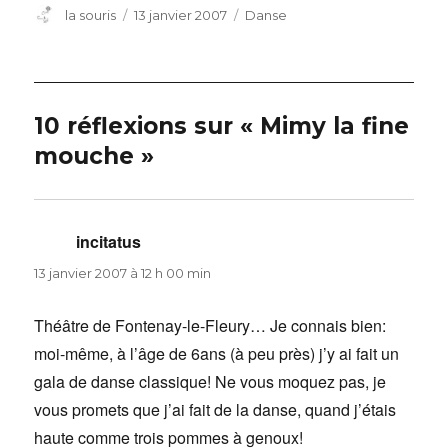
Auteur
Publié
Catégories
la souris
13 janvier 2007
Danse
le
10 réflexions sur « Mimy la fine
mouche »
incitatus
dit :
13 janvier 2007 à 12 h 00 min
Théâtre de Fontenay-le-Fleury… Je connais bien:
moi-même, à l’âge de 6ans (à peu près) j’y ai fait un
gala de danse classique! Ne vous moquez pas, je
vous promets que j’ai fait de la danse, quand j’étais
haute comme trois pommes à genoux!