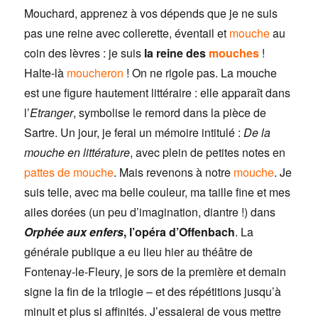
Mouchard, apprenez à vos dépends que je ne suis
pas une reine avec collerette, éventail et
mouche
au
coin des lèvres : je suis
la reine des
mouches
!
Halte-là
moucheron
! On ne rigole pas. La mouche
est une figure hautement littéraire : elle apparaît dans
l’
Etranger
, symbolise le remord dans la pièce de
Sartre. Un jour, je ferai un mémoire intitulé :
De la
mouche en littérature
, avec plein de petites notes en
pattes de mouche
. Mais revenons à notre
mouche
. Je
suis telle, avec ma belle couleur, ma taille fine et mes
ailes dorées (un peu d’imagination, diantre !) dans
Orphée aux enfers
, l’opéra d’Offenbach
. La
générale publique a eu lieu hier au théâtre de
Fontenay-le-Fleury, je sors de la première et demain
signe la fin de la trilogie – et des répétitions jusqu’à
minuit et plus si affinités. J’essaierai de vous mettre