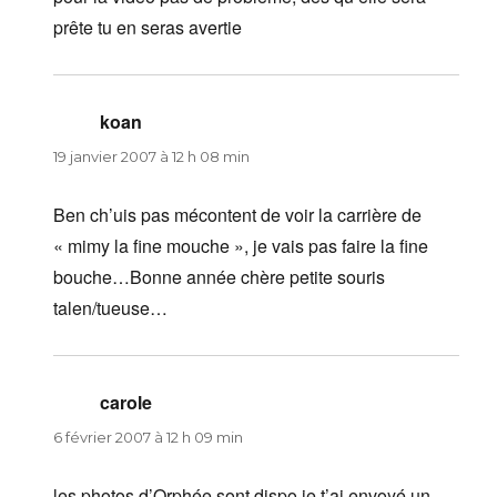
prête tu en seras avertie
koan
dit :
19 janvier 2007 à 12 h 08 min
Ben ch’uis pas mécontent de voir la carrière de
« mimy la fine mouche », je vais pas faire la fine
bouche…Bonne année chère petite souris
talen/tueuse…
carole
dit :
6 février 2007 à 12 h 09 min
les photos d’Orphée sont dispo je t’ai envoyé un