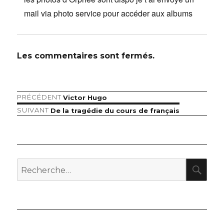
mail via photo service pour accéder aux albums
Les commentaires sont fermés.
Article
PRÉCÉDENT
Victor Hugo
Navigation
précédent :
Article
SUIVANT
De la tragédie du cours de français
de
suivant :
l’article
RE
Recherche
pour
: