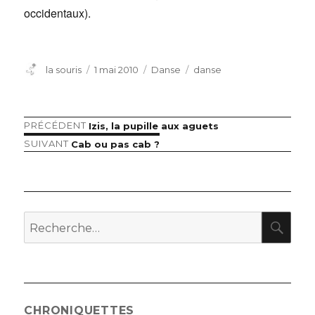
occidentaux).
Auteur
Publié
Catégories
Étiquettes
la souris
1 mai 2010
Danse
danse
le
Article
PRÉCÉDENT
Izis, la pupille aux aguets
Navigation
précédent :
Article
SUIVANT
Cab ou pas cab ?
de
suivant :
l’article
RE
Recherche
pour
:
CHRONIQUETTES