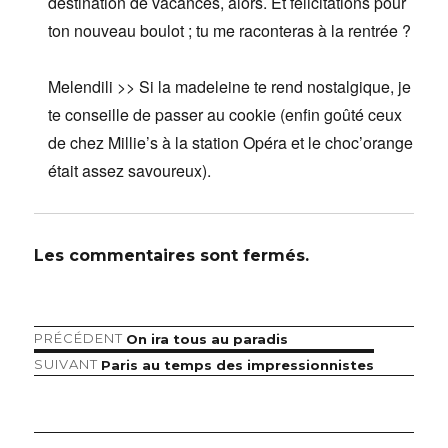
destination de vacances, alors. Et félicitations pour
ton nouveau boulot ; tu me raconteras à la rentrée ?
Melendili >> Si la madeleine te rend nostalgique, je
te conseille de passer au cookie (enfin goûté ceux
de chez Millie’s à la station Opéra et le choc’orange
était assez savoureux).
Les commentaires sont fermés.
Article
PRÉCÉDENT
On ira tous au paradis
Navigation
précédent :
Article
SUIVANT
Paris au temps des impressionnistes
de
suivant :
l’article