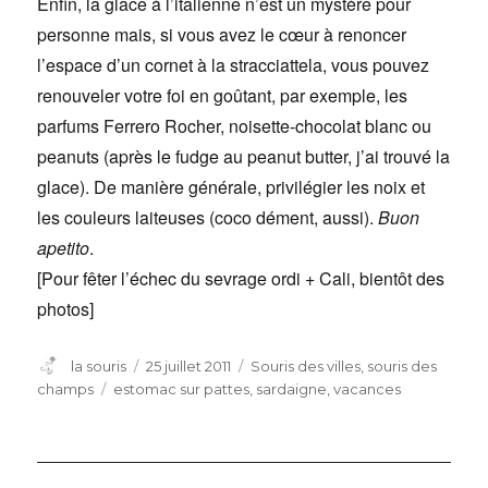
Enfin, la glace à l’italienne n’est un mystère pour
personne mais, si vous avez le cœur à renoncer
l’espace d’un cornet à la stracciattela, vous pouvez
renouveler votre foi en goûtant, par exemple, les
parfums Ferrero Rocher, noisette-chocolat blanc ou
peanuts (après le fudge au peanut butter, j’ai trouvé la
glace). De manière générale, privilégier les noix et
les couleurs laiteuses (coco dément, aussi).
Buon
apetito
.
[Pour fêter l’échec du sevrage ordi + Cali, bientôt des
photos]
Auteur
Publié
Catégories
la souris
25 juillet 2011
Souris des villes, souris des
le
Étiquettes
champs
estomac sur pattes
,
sardaigne
,
vacances