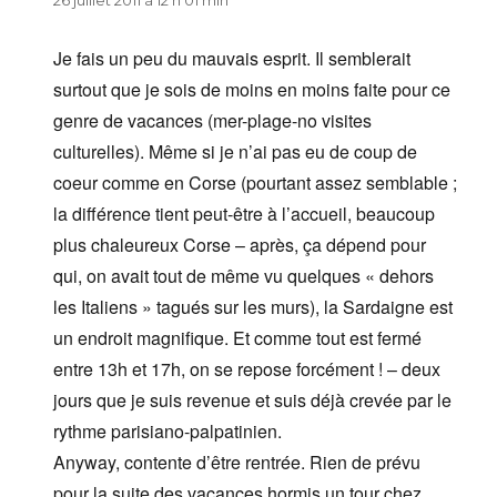
26 juillet 2011 à 12 h 01 min
Je fais un peu du mauvais esprit. Il semblerait
surtout que je sois de moins en moins faite pour ce
genre de vacances (mer-plage-no visites
culturelles). Même si je n’ai pas eu de coup de
coeur comme en Corse (pourtant assez semblable ;
la différence tient peut-être à l’accueil, beaucoup
plus chaleureux Corse – après, ça dépend pour
qui, on avait tout de même vu quelques « dehors
les Italiens » tagués sur les murs), la Sardaigne est
un endroit magnifique. Et comme tout est fermé
entre 13h et 17h, on se repose forcément ! – deux
jours que je suis revenue et suis déjà crevée par le
rythme parisiano-palpatinien.
Anyway, contente d’être rentrée. Rien de prévu
pour la suite des vacances hormis un tour chez