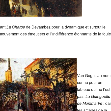
vant
La Charge
de Devambez pour la dynamique et surtout le
 mouvement des émeutiers et l’indifférence étonnante de la foule
Van Gogh. Un nom
connu pour un
tableau qui ne l’est
pas.
La Guinguette
de
Montmartre
: da
les arcades de la