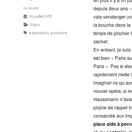
en plus il y a un 
depuis deux ans – t
Auteur
la souris
vais vendanger un
Publié
26 juillet 2011
le
la bouche dans la f
Catégories
Expo
temps de piocher l
Étiquettes
exposition
,
peinture
sachet.
En entrant, je suis
est bien « Paris a
Paris ». Pas si ét
rapidement mette l
imaginer ce qu’aur
nouvel opéra, si le
Haussmann n’avait
piqûre de rappel 
consacrée aux imp
place aide à perc