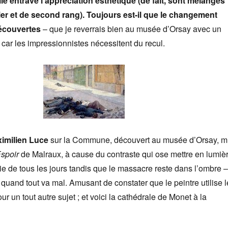
elle entrave l’appréciation esthétique (de fait, sont mélangés
er et de second rang). Toujours est-il que le changement
découvertes
– que je reverrais bien au musée d’Orsay avec un
car les impressionnistes nécessitent du recul.
imilien Luce
sur la Commune, découvert au musée d’Orsay, m
Espoir
de Malraux, à cause du contraste qui ose mettre en lumiè
vie de tous les jours tandis que le massacre reste dans l’ombre –
 quand tout va mal. Amusant de constater que le peintre utilise l
 un tout autre sujet ; et voici la cathédrale de Monet à la