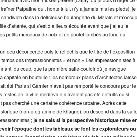
partenariat avec mon musée préféré (Orsay, où je dois d’urgence 
raîner Palpatine qui, honte à lui, n’y a jamais mis les pieds), je
 sandwich dans la délicieuse boulangerie du Marais et m’occu
ile d’attente, qui s’est d’ailleurs écoulée avant que j’ai eu le
es petits morceaux de noix et de poulet tombés au fond du
 un peu déconcertée puis je réfléchis que le titre de l’exposition
u temps des impressionnistes » et non « Les impressionnistes à
onnant, du coup, que la première salle-couloir où je navigue
a capitale en bouteille : les nombreux plans d’architectes laisse
ait été Paris si Garnier n’avait pas remporté le concours pour le
s restes de la ville médiévale n’avaient pas été détruits ou si
 pas cherché une certaine cohérence urbaine. Après cette
historique (non-programme de khâgne), on descend dans la sall
ressionnistes ;
je ne sais si la perspective historique mise e
evoir l’époque dont les tableaux se font les explorateurs ou