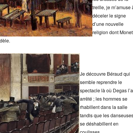
treille, je m’amuse 
déceler le signe
d’une nouvelle
religion dont Monet
idèle.
Je découvre Béraud qui
semble reprendre le
spectacle là où Degas l’a
arrêté ; les hommes se
rhabillent dans la salle
tandis que les danseuse
se déshabillent en
coulisses.