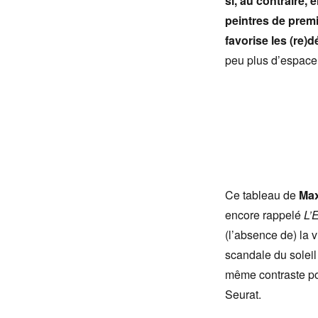
si, au contraire, 
peintres de premi
favorise les (re)
peu plus d’espace 
Ce tableau de
Max
encore rappelé
L’
(l’absence de) la 
scandale du soleil
même contraste pour
Seurat.