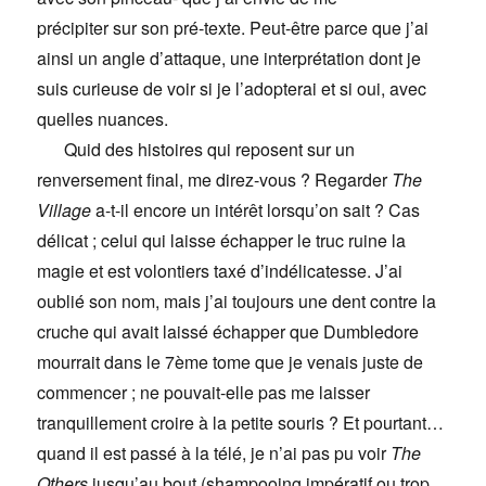
précipiter sur son pré-texte. Peut-être parce que j’ai
ainsi un angle d’attaque, une interprétation dont je
suis curieuse de voir si je l’adopterai et si oui, avec
quelles nuances.
Quid des histoires qui reposent sur un
renversement final, me direz-vous ? Regarder
The
Village
a-t-il encore un intérêt lorsqu’on sait ? Cas
délicat ; celui qui laisse échapper le truc ruine la
magie et est volontiers taxé d’indélicatesse. J’ai
oublié son nom, mais j’ai toujours une dent contre la
cruche qui avait laissé échapper que Dumbledore
mourrait dans le 7ème tome que je venais juste de
commencer ; ne pouvait-elle pas me laisser
tranquillement croire à la petite souris ? Et pourtant…
quand il est passé à la télé, je n’ai pas pu voir
The
Others
jusqu’au bout (shampooing impératif ou trop