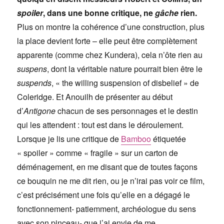
spoiler
, dans une bonne critique, ne
gâche
rien.
Plus on montre la cohérence d’une construction, plus
la place devient forte – elle peut être complètement
apparente (comme chez Kundera), cela n’ôte rien au
suspens
, dont la véritable nature pourrait bien être le
suspends
, « the willing suspension of disbelief » de
Coleridge. Et Anouilh de présenter au début
d’
Antigone
chacun de ses personnages et le destin
qui les attendent : tout est dans le déroulement.
Lorsque je lis une critique de
Bamboo
étiquetée
« spoiler » comme « fragile » sur un carton de
déménagement, en me disant que de toutes façons
ce bouquin ne me dit rien, ou je n’irai pas voir ce film,
c’est précisément une fois qu’elle en a dégagé le
fonctionnement- patiemment, archéologue du sens
avec son pinceau- que j’ai envie de me