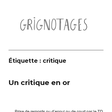
Grignotages
Étiquette :
critique
Un critique en or
Prise de remords ou d’ennui ou de court par le TD