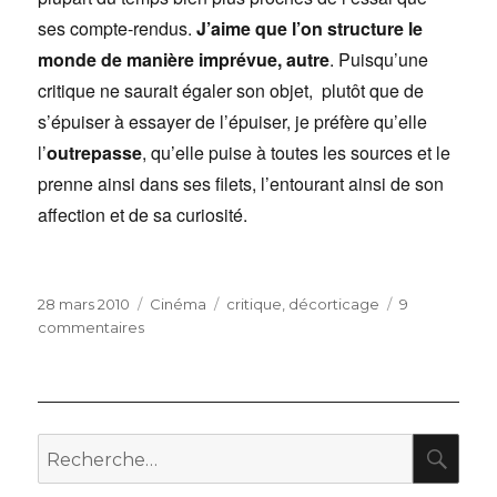
ses compte-rendus.
J’aime que l’on structure le
monde de manière imprévue, autre
. Puisqu’une
critique ne saurait égaler son objet, plutôt que de
s’épuiser à essayer de l’épuiser, je préfère qu’elle
l’
outrepasse
, qu’elle puise à toutes les sources et le
prenne ainsi dans ses filets, l’entourant ainsi de son
affection et de sa curiosité.
Publié
Catégories
Étiquettes
28 mars 2010
Cinéma
critique
,
décorticage
9
le
sur
commentaires
Un
critique
en
or
RE
Recherche
pour