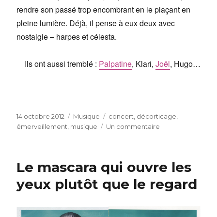
rendre son passé trop encombrant en le plaçant en
pleine lumière. Déjà, il pense à eux deux avec
nostalgie – harpes et célesta.
Ils ont aussi tremblé :
Palpatine
, Klari,
Joël
, Hugo…
Publié
Catégories
Étiquettes
14 octobre 2012
Musique
concert
,
décorticage
,
le
sur
émerveillement
,
musique
Un commentaire
Le
[formidable]
Château
Le mascara qui ouvre les
de
Barbe-
yeux plutôt que le regard
Bleue
et
de