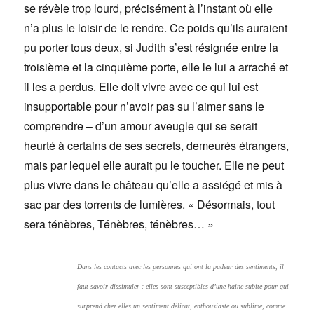
se révèle trop lourd, précisément à l’instant où elle
n’a plus le loisir de le rendre. Ce poids qu’ils auraient
pu porter tous deux, si Judith s’est résignée entre la
troisième et la cinquième porte, elle le lui a arraché et
il les a perdus. Elle doit vivre avec ce qui lui est
insupportable pour n’avoir pas su l’aimer sans le
comprendre – d’un amour aveugle qui se serait
heurté à certains de ses secrets, demeurés étrangers,
mais par lequel elle aurait pu le toucher. Elle ne peut
plus vivre dans le château qu’elle a assiégé et mis à
sac par des torrents de lumières. « Désormais, tout
sera ténèbres, Ténèbres, ténèbres… »
Dans les contacts avec les personnes qui ont la pudeur des sentiments, il
faut savoir dissimuler : elles sont susceptibles d’une haine subite pour qui
surprend chez elles un sentiment délicat, enthousiaste ou sublime, comme