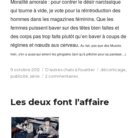
Moralité amorale : pour contrer le désir narcissique
qui tourne à vide, je vote pour la réintroduction des
hommes dans les magazines féminins. Que les
femmes puissent baver sur des têtes bien faites et
des corps pas trop faits plutôt qu’en baver à coups de
régimes et nœuds aux cerveau.
Au fait, pas que des Musclor,
hein, y’en a aussi qui aiment les gringalets (tant qu’à prêcher pour sa paroisse…).
Publié
Catégories
Étiquettes
9 octobre 2012
D'autres chats à fouetter
décorticage
,
le
sur
publicité
,
série
2 commentaires
Le
mascara
qui
Les deux font l’affaire
ouvre
les
yeux
plutôt
que
le