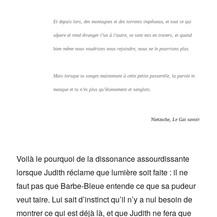
Et depuis lors, des montagnes et des torrents impétueux, et tout ce qui
sépare et rend étranger l’un à l’autre, se sont mis en travers, et quand
bien même nous voudrions nous rejoindre, nous ne le pourrions plus.
Mais lorsque tu songes maintenant à cette petite passerelle, la parole te
manque et tu n’es plus qu’étonnement et sanglots.
Nietzsche,
Le Gai
savoir.
Voilà le pourquoi de la dissonance assourdissante
lorsque Judith réclame que lumière soit faite : il ne
faut pas que Barbe-Bleue entende ce que sa pudeur
veut taire. Lui sait d’instinct qu’il n’y a nul besoin de
montrer ce qui est déjà là, et que Judith ne fera que