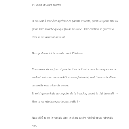
s’il avait vu leurs secrets.
Si on tient à leur être agréable en pareils instants, qu’on les fasse rire ou
qu’on leur décoche quelque froide raillerie : leur émotion se glacera et
elles se ressaisiront aussitôt.
Mais je donne ici la morale avant l’histoire.
Nous avons été un jour si proches l’un de l’autre dans la vie que rien ne
semblait entraver notre amitié et notre fraternité, seul l’intervalle d’une
passerelle nous séparait encore.
Et voici que tu étais sur le point de la franchir, quand je t’ai demandé : «
Veux-tu me rejoindre par la passerelle ? »
Mais déjà tu ne le voulais plus, et à ma prière réitérée tu ne répondis
rien.