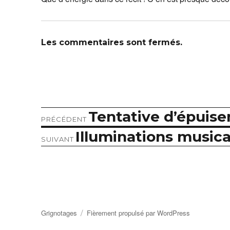
Les commentaires sont fermés.
Tentative d’épuisem
Article
Navigation
PRÉCÉDENT
précédent :
Illuminations musica
Article
de
SUIVANT
suivant :
l’article
Grignotages
Fièrement propulsé par WordPress