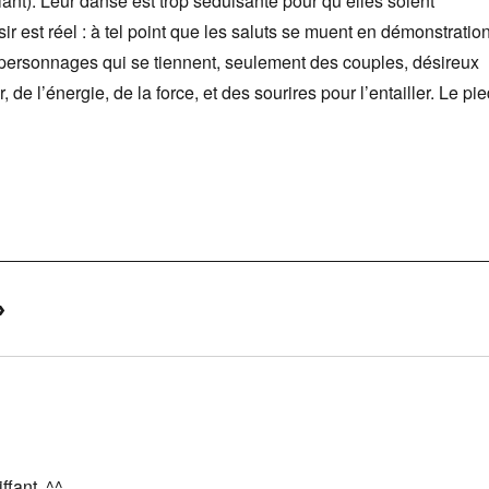
iant). Leur danse est trop séduisante pour qu’elles soient
isir est réel : à tel point que les saluts se muent en démonstratio
e personnages qui se tiennent, seulement des couples, désireux
, de l’énergie, de la force, et des sourires pour l’entailler. Le pie
»
ffant. ^^