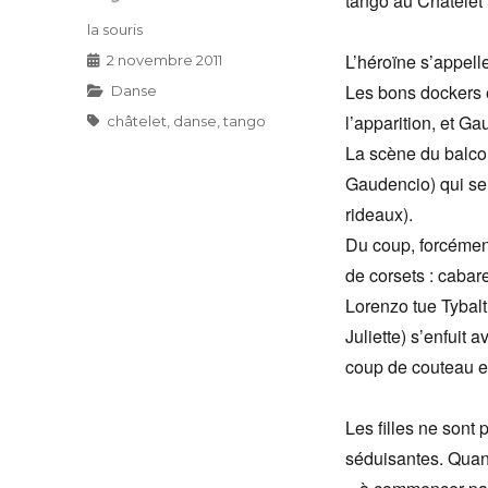
tango au Châtelet 
Auteur
la souris
L’héroïne s’appelle
Publié
2 novembre 2011
le
Les bons dockers 
Catégories
Danse
l’apparition, et Ga
Étiquettes
châtelet
,
danse
,
tango
La scène du balcon
Gaudencio) qui se
rideaux).
Du coup, forcément
de corsets : cabare
Lorenzo tue Tybalt 
Juliette) s’enfuit 
coup de couteau et
Les filles ne sont
séduisantes. Quant