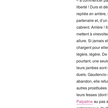
– à commencer par 
liberté ! Durs et 
repliée en arrière
partenaire et, d’u
cabrent. Arrière ! 
mettent à virevolt
allure. Si jamais e
chargent pour elle
légère, légère. De
pourtant, une seul
leurs jambes sont 
duels. Gaudencio c
abandon, elle refus
autres prostituées
leurs fesses (dont 
Palpatine
au pas ar