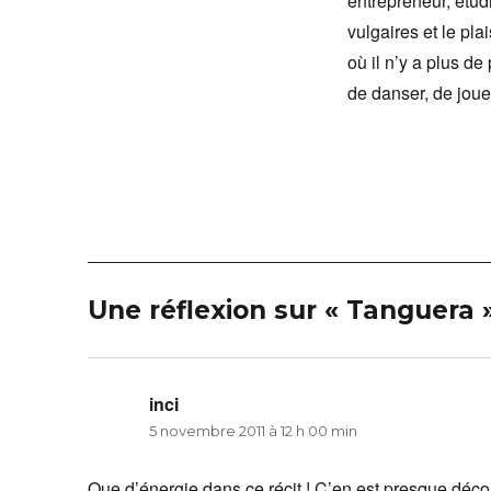
entrepreneur, étud
vulgaires et le pla
où il n’y a plus d
de danser, de jouer
Une réflexion sur « Tanguera 
inci
dit :
5 novembre 2011 à 12 h 00 min
Que d’énergie dans ce récit ! C’en est presque décoi