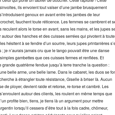
celui qui porte un tablier de boucher. Cette rapidité ! Cette
désinvoltes, ils envoient tout valser d’une jambe brusquement
, s’introduisent genoux en avant entre les jambes de leur
n crochet, fauchent toute réticence. Les femmes se cambrent et s
Ils reculent alors le torse en avant, sans les mains, et les jupes s
er autour des hanches et des cuisses serrées qui pivotent à toute
lles hésitent à se fendre d’un sourire, leurs jupes printanières s’
s ; je n’aurais jamais cru que le tango pouvait être une danse
 simples gambettes que ces cuisses fermes et renflées. Et
e grande quatrième fendue jusqu’à terre tranche la question :
une belle arme, une belle lame. Dans le cabaret, les duos se fo
herche à étrangler toute résistance, Giselle à briser là. Aucun
e de ployer, devient raide et retorse, re-torse et cambré. Les
 s’enroulent autour des clients, les roulent en même temps que
l’un profite bien, tiens, je tiens là un argument pour mettre
gentin lorsqu’il cessera d’être tout à la fois cadre, chômeur,