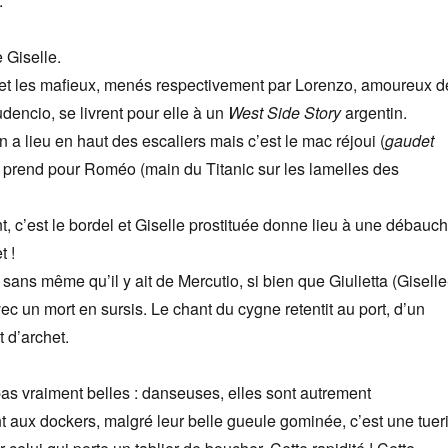
:
 Giselle.
et les mafieux, menés respectivement par Lorenzo, amoureux d
udencio, se livrent pour elle à un
West Side Story
argentin.
 a lieu en haut des escaliers mais c’est le mac réjoui (
gaudet
 prend pour Roméo (main du Titanic sur les lamelles des
, c’est le bordel et Giselle prostituée donne lieu à une débauc
t !
sans même qu’il y ait de Mercutio, si bien que Giulietta (Giselle
avec un mort en sursis. Le chant du cygne retentit au port, d’un
 d’archet.
 pas vraiment belles : danseuses, elles sont autrement
 aux dockers, malgré leur belle gueule gominée, c’est une tuer