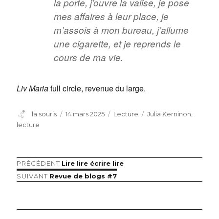
la porte, j’ouvre la valise, je pose
mes affaires à leur place, je
m’assois à mon bureau, j’allume
une cigarette, et je reprends le
cours de ma vie.
Liv Maria
full circle, revenue du large.
Auteur
Publié
Catégories
Étiquettes
la souris
14 mars 2025
Lecture
Julia Kerninon
,
le
lecture
Article
PRÉCÉDENT
Lire lire écrire lire
Navigation
précédent :
Article
SUIVANT
Revue de blogs #7
de
suivant :
l’article