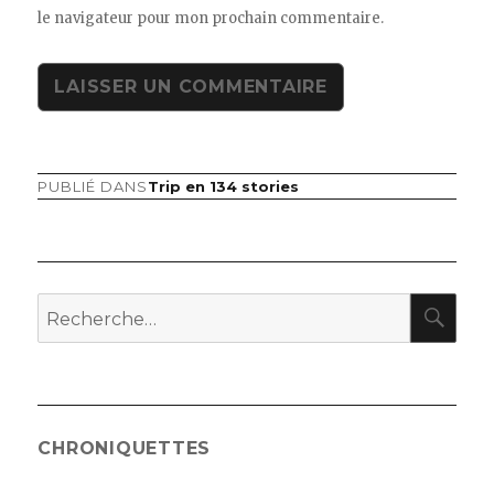
le navigateur pour mon prochain commentaire.
PUBLIÉ DANS
Trip en 134 stories
Navigation
de
l’article
RE
Recherche
pour
:
CHRONIQUETTES