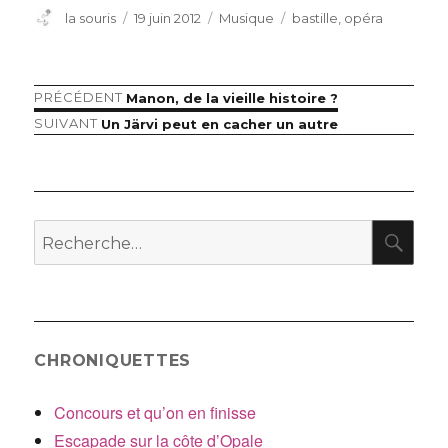
Auteur
Publié
Catégories
Étiquettes
la souris
19 juin 2012
Musique
bastille
,
opéra
le
Article
PRÉCÉDENT
Manon, de la vieille histoire ?
Navigation
précédent :
Article
SUIVANT
Un Järvi peut en cacher un autre
de
suivant :
l’article
RE
Recherche
pour
:
CHRONIQUETTES
Concours et qu’on en finisse
Escapade sur la côte d’Opale