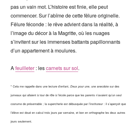
pas un vain mot. L’histoire est finie, elle peut
commencer. Sur l’abîme de cette fêlure originelle.
Fêlure féconde : le rêve advient dans la réalité, à
l’image du décor à la Magritte, où les nuages
s’invitent sur les immenses battants papillonnants
d’un appartement à moulures.
A
feuilleter
: les
carnets sur sol
.
* Cela me rappelle dans une lecture d’enfant,
Deux pour une
, une anecdote sur des
jumeaux qui allaient à tour de rôle à l’école parce que les parents n’avaient qu’un seul
costume de présentable ; la supercherie est débusquée par l’instituteur : il s’aperçoit que
l’élève est doué en calcul trois jours par semaine, et bon en orthographe les deux autres
jours seulement.