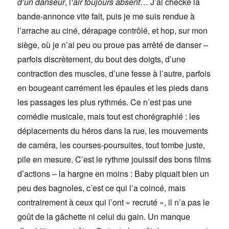
d’un danseur
, l
‘air toujours absent
… J’ai checké la
bande-annonce vite fait, puis je me suis rendue à
l’arrache au ciné, dérapage contrôlé, et hop, sur mon
siège, où je n’ai peu ou proue pas arrêté de danser –
parfois discrètement, du bout des doigts, d’une
contraction des muscles, d’une fesse à l’autre, parfois
en bougeant carrément les épaules et les pieds dans
les passages les plus rythmés. Ce n’est pas une
comédie musicale, mais tout est chorégraphié : les
déplacements du héros dans la rue, les mouvements
de caméra, les courses-poursuites, tout tombe juste,
pile en mesure. C’est le rythme jouissif des bons films
d’actions – la hargne en moins : Baby piquait bien un
peu des bagnoles, c’est ce qui l’a coincé, mais
contrairement à ceux qui l’ont « recruté », il n’a pas le
goût de la gâchette ni celui du gain. Un manque