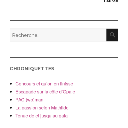
de
suivant :
Lauren
l’article
RE
Recherche
pour
:
CHRONIQUETTES
Concours et qu’on en finisse
Escapade sur la côte d’Opale
PAC (wo)man
La passion selon Mathilde
Tenue de et jusqu’au gala