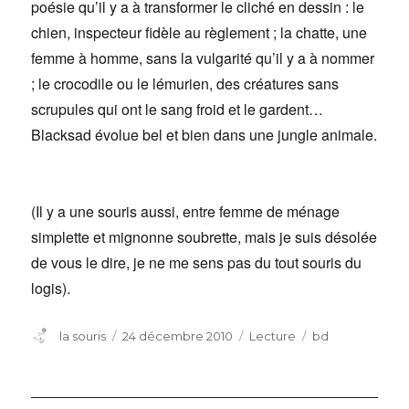
poésie qu’il y a à transformer le cliché en dessin : le
chien, inspecteur fidèle au règlement ; la chatte, une
femme à homme, sans la vulgarité qu’il y a à nommer
; le crocodile ou le lémurien, des créatures sans
scrupules qui ont le sang froid et le gardent…
Blacksad évolue bel et bien dans une jungle animale.
(Il y a une souris aussi, entre femme de ménage
simplette et mignonne soubrette, mais je suis désolée
de vous le dire, je ne me sens pas du tout souris du
logis).
Auteur
Publié
Catégories
Étiquettes
la souris
24 décembre 2010
Lecture
bd
le