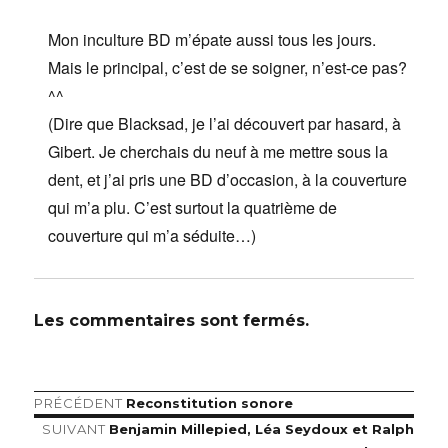
Mon inculture BD m’épate aussi tous les jours.
Mais le principal, c’est de se soigner, n’est-ce pas?
^^
(Dire que Blacksad, je l’ai découvert par hasard, à
Gibert. Je cherchais du neuf à me mettre sous la
dent, et j’ai pris une BD d’occasion, à la couverture
qui m’a plu. C’est surtout la quatrième de
couverture qui m’a séduite…)
Les commentaires sont fermés.
Article
PRÉCÉDENT
Reconstitution sonore
Navigation
précédent :
Article
SUIVANT
Benjamin Millepied, Léa Seydoux et Ralph