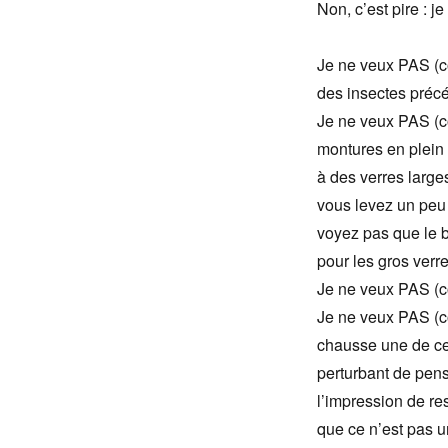
Non, c’est pire : j
Je ne veux PAS (co
des insectes préc
Je ne veux PAS (co
montures en plein 
à des verres larges
vous levez un peu p
voyez pas que le b
pour les gros verre
Je ne veux PAS (co
Je ne veux PAS (co
chausse une de ces 
perturbant de pense
l’impression de re
que ce n’est pas un