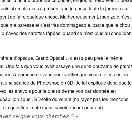
nettes. J’ai une ordonnance posée, engloutie, retrouvée… posé
uis six mois mais à présent que je passe toute la journée sur
urgent de faire quelque chose. Malheureusement, mon zèle n’est
x que ma paresse et c’est très dommageable, parce que le chou
n qu’avec des carottes râpées, quand ce n’est plus du chou blan
nérale d’optique, Grand Optical… c’est à peu près la même
is. Une fois que vous avez essayé une demi-douzaine de paire
ndeur s’approche de vous pour vérifier que vous n’êtes pas en
er à une séance de Photoshop en 3D. Je lui explique donc que je
ec les antivols pour le plaisir de me voir transformée en
papillon sous LSD/folle du volant (ne rayez pas les mentions
pose la question fatale (sans savoir encore pour qui) :
avez ce que vous cherchez ? »