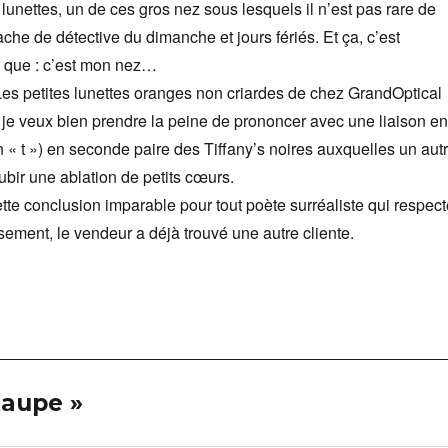
lunettes, un de ces gros nez sous lesquels il n’est pas rare de
che de détective du dimanche et jours fériés. Et ça, c’est
e que : c’est mon nez…
es petites lunettes oranges non criardes de chez GrandOptical
 je veux bien prendre la peine de prononcer avec une liaison en
n « t ») en seconde paire des Tiffany’s noires auxquelles un aut
subir une ablation de petits cœurs.
ette conclusion imparable pour tout poète surréaliste qui respect
sement, le vendeur a déjà trouvé une autre cliente.
 taupe »