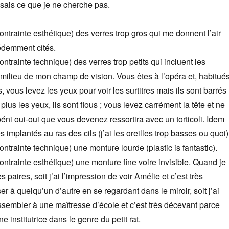
e sais ce que je ne cherche pas.
ntrainte esthétique) des verres trop gros qui me donnent l’air
édemment cités.
ntrainte technique) des verres trop petits qui incluent les
milieu de mon champ de vision. Vous êtes à l’opéra et, habitué
, vous levez les yeux pour voir les surtitres mais ils sont barrés 
lus les yeux, ils sont flous ; vous levez carrément la tête et ne
éni oui-oui que vous devenez ressortira avec un torticoli. Idem
s implantés au ras des cils (j’ai les oreilles trop basses ou quoi)
ntrainte technique) une monture lourde (plastic is fantastic).
ntrainte esthétique) une monture fine voire invisible. Quand je
paires, soit j’ai l’impression de voir Amélie et c’est très
r à quelqu’un d’autre en se regardant dans le miroir, soit j’ai
ssembler à une maîtresse d’école et c’est très décevant parce
e institutrice dans le genre du petit rat.