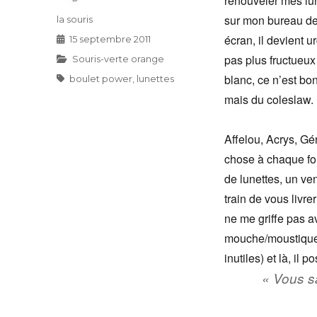
renouveler mes lu
sur mon bureau dep
Auteur
la souris
écran, il devient 
Publié
15 septembre 2011
le
pas plus fructueu
Catégories
Souris-verte orange
blanc, ce n’est bo
Étiquettes
boulet power
,
lunettes
mais du coleslaw.
Affelou, Acrys, Gé
chose à chaque fo
de lunettes, un ve
train de vous livr
ne me griffe pas av
mouche/moustique/
inutiles) et là, il 
« Vous s