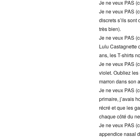
Je ne veux PAS (co
Je ne veux PAS (con
discrets s’ils sont
très bien).
Je ne veux PAS (co
Lulu Castagnette 
ans, les T-shirts n
Je ne veux PAS (co
violet. Oubliez les 
marron dans son ar
Je ne veux PAS (co
primaire, j’avais h
récré et que les g
chaque côté du nez
Je ne veux PAS (co
appendice nasal de 