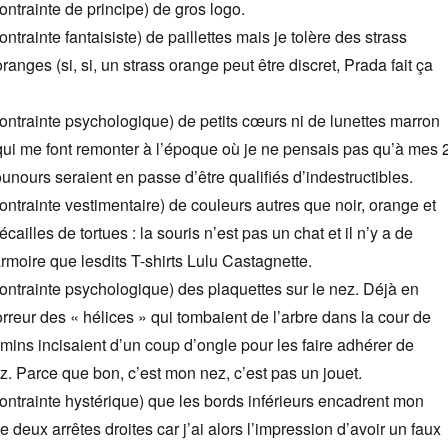
ntrainte de principe) de gros logo.
trainte fantaisiste) de paillettes mais je tolère des strass
 oranges (si, si, un strass orange peut être discret, Prada fait ça
ntrainte psychologique) de petits cœurs ni de lunettes marron
qui me font remonter à l’époque où je ne pensais pas qu’à mes 
ounours seraient en passe d’être qualifiés d’indestructibles.
ntrainte vestimentaire) de couleurs autres que noir, orange et
écailles de tortues : la souris n’est pas un chat et il n’y a de
moire que lesdits T-shirts Lulu Castagnette.
ntrainte psychologique) des plaquettes sur le nez. Déjà en
orreur des « hélices » qui tombaient de l’arbre dans la cour de
amins incisaient d’un coup d’ongle pour les faire adhérer de
. Parce que bon, c’est mon nez, c’est pas un jouet.
ntrainte hystérique) que les bords inférieurs encadrent mon
deux arrêtes droites car j’ai alors l’impression d’avoir un faux