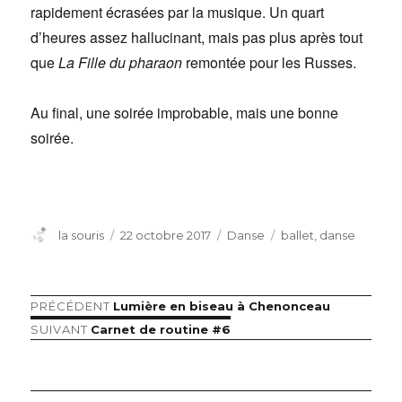
rapidement écrasées par la musique. Un quart
d’heures assez hallucinant, mais pas plus après tout
que
La Fille du pharaon
remontée pour les Russes.
Au final, une soirée improbable, mais une bonne
soirée.
Auteur
Publié
Catégories
Étiquettes
la souris
22 octobre 2017
Danse
ballet
,
danse
le
Article
PRÉCÉDENT
Lumière en biseau à Chenonceau
Navigation
précédent :
Article
SUIVANT
Carnet de routine #6
de
suivant :
l’article