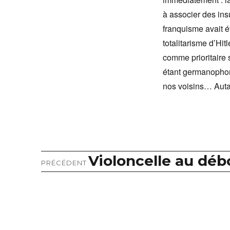
à associer des insu
franquisme avait é
totalitarisme d’Hi
comme prioritaire 
étant germanophone
nos voisins… Auta
Violoncelle au déb
Article
Navigation
PRÉCÉDENT
précédent :
de
l’article