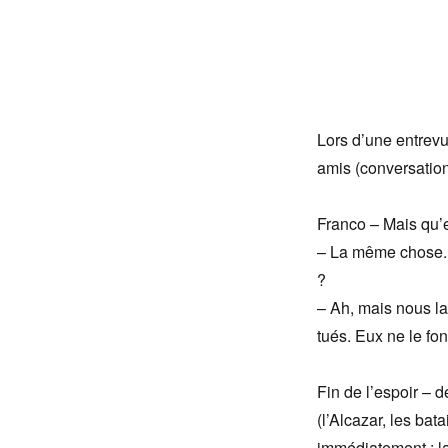
Lors d’une entrevu
amis (conversation
Franco – Mais qu’e
– La même chose. 
?
– Ah, mais nous la
tués. Eux ne le font
Fin de l’espoir –
(l’Alcazar, les bat
immédiatement : la