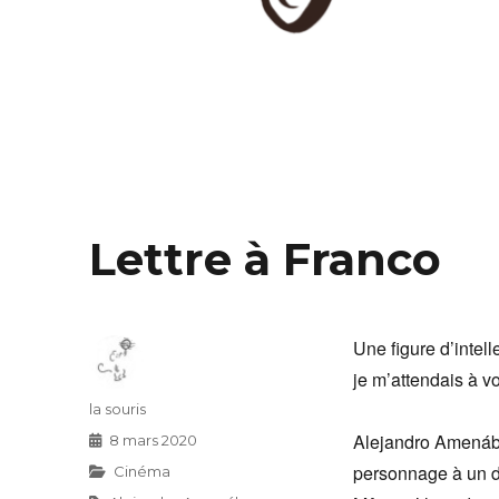
Lettre à Franco
Une figure d’intell
je m’attendais à v
Auteur
la souris
Alejandro Amenába
Publié
8 mars 2020
le
personnage à un di
Catégories
Cinéma