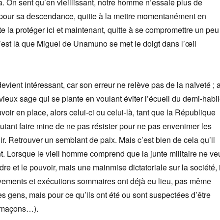
a. On sent qu’en vieillissant, notre homme n’essaie plus de
r pour sa descendance, quitte à la mettre momentanément en
ste la protéger ici et maintenant, quitte à se compromettre un peu
’est là que Miguel
de Unamuno se met le doigt dans l’œil
devient intéressant, car son erreur ne relève pas de la naïveté ; 
 vieux sage qui se plante en voulant éviter l’écueil du demi-habi
ouvoir en place, alors celui-ci ou celui-là, tant que la République
tant faire mine de ne pas résister pour ne pas envenimer les
ir. Retrouver un semblant de paix. Mais c’est bien de cela qu’il
nt. Lorsque le vieil homme comprend que la junte militaire ne ve
re et le pouvoir, mais une mainmise dictatoriale sur la société, i
lèvements et exécutions sommaires ont déjà eu lieu, pas même
es gens, mais pour ce qu’ils ont été ou sont suspectées d’être
c-maçons…).