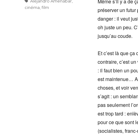
Même s’il y a de ç
Étiquettes
Alejandro Amenábar
,
cinéma
,
film
préserver un futu
danger : il veut ju
oh juste un peu. C
jusqu’au coude.
Et c’est là que ça 
contraire, c’est un
: il faut bien un p
est maintenue… Au
choses, et voir ven
s’agit : un sembla
pas seulement l’ord
est trop tard : en
pour ce que sont l
(socialistes, fran