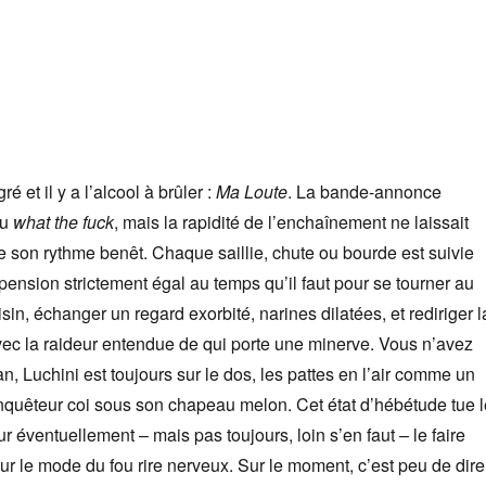
ré et il y a l’alcool à brûler :
Ma Loute
. La bande-annonce
du
what the fuck
, mais la rapidité de l’enchaînement ne laissait
 son rythme benêt. Chaque saillie, chute ou bourde est suivie
ension strictement égal au temps qu’il faut pour se tourner au
isin, échanger un regard exorbité, narines dilatées, et rediriger l
avec la raideur entendue de qui porte une minerve. Vous n’avez
ran, Luchini est toujours sur le dos, les pattes en l’air comme un
nquêteur coi sous son chapeau melon. Cet état d’hébétude tue l
ur éventuellement – mais pas toujours, loin s’en faut – le faire
sur le mode du fou rire nerveux. Sur le moment, c’est peu de dire