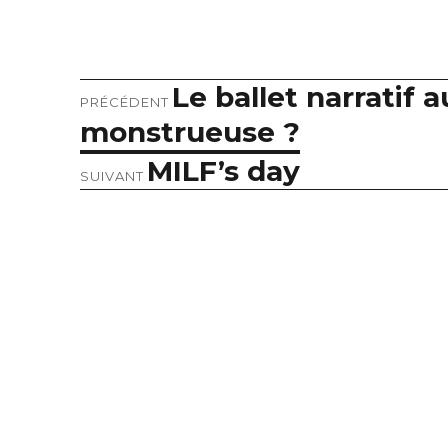
Le ballet narratif 
Article
Navigation
PRÉCÉDENT
précédent :
monstrueuse ?
de
MILF’s day
Article
SUIVANT
l’article
suivant :