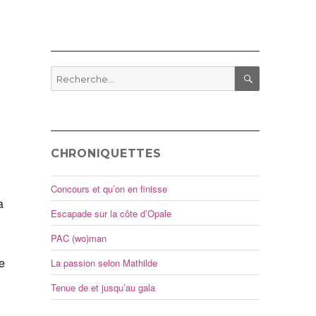
Recherche
pour
RECHERCHE
:
CHRONIQUETTES
Concours et qu’on en finisse
a
Escapade sur la côte d’Opale
PAC (wo)man
e
La passion selon Mathilde
Tenue de et jusqu’au gala