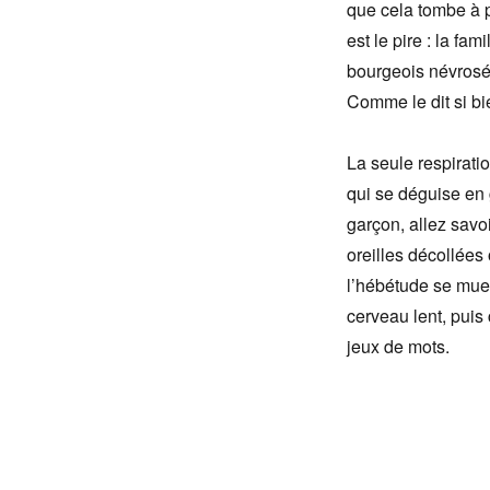
que cela tombe à p
est le pire : la fam
bourgeois névrosés 
Comme le dit si b
La seule respiration
qui se déguise en 
garçon, allez savo
oreilles décollées 
l’hébétude se mue 
cerveau lent, puis 
jeux de mots.