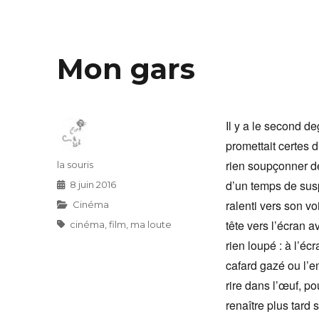
Mon gars
Il y a le second deg
promettait certes 
rien soupçonner de
Auteur
la souris
d’un temps de susp
Publié
8 juin 2016
le
ralenti vers son vo
Catégories
Cinéma
tête vers l’écran 
Étiquettes
cinéma
,
film
,
ma loute
rien loupé : à l’éc
cafard gazé ou l’e
rire dans l’œuf, po
renaître plus tard 