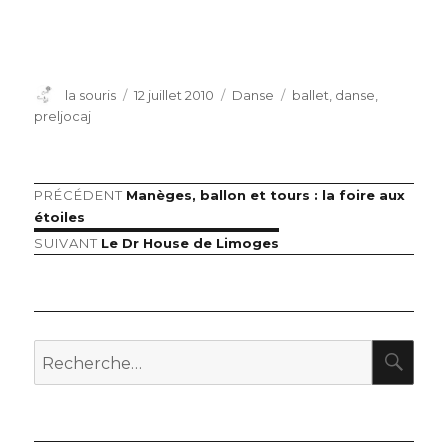
Auteur
Publié
Catégories
Étiquettes
la souris
12 juillet 2010
Danse
ballet
,
danse
,
le
preljocaj
Article
PRÉCÉDENT
Manèges, ballon et tours : la foire aux
Navigation
précédent :
étoiles
de
Article
SUIVANT
Le Dr House de Limoges
suivant :
l’article
RE
Recherche
pour
: