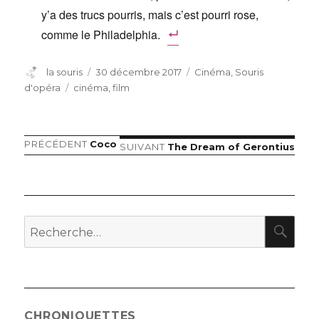
y’a des trucs pourris, mais c’est pourri rose,
comme le Philadelphia.
Auteur
Publié
Catégories
la souris
30 décembre 2017
Cinéma
,
Souris
le
Étiquettes
d'opéra
cinéma
,
film
Article
PRÉCÉDENT
Coco
Navigation
Article
SUIVANT
The Dream of Gerontius
précédent :
suivant :
de
l’article
RE
Recherche
pour
:
CHRONIQUETTES