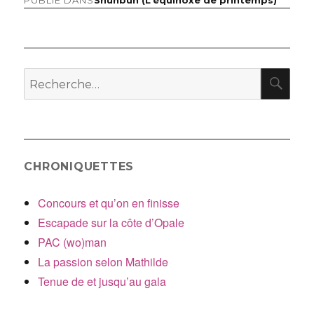
Navigation
de
l’article
RE
Recherche
pour
:
CHRONIQUETTES
Concours et qu’on en finisse
Escapade sur la côte d’Opale
PAC (wo)man
La passion selon Mathilde
Tenue de et jusqu’au gala