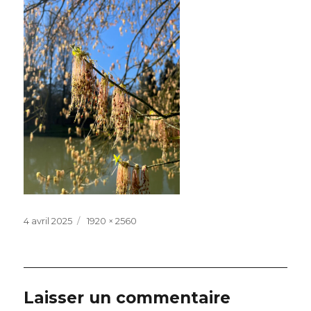
Publié
Taille
4 avril 2025
1920 × 2560
le
réelle
Laisser un commentaire