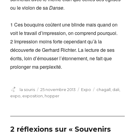
ou le violon de sa
Danse
.
1 Ces bouquins coûtent une blinde mais quand on
voit le travail d’impression, on comprend pourquoi.
2 Impression moins forte cependant qu’à la
découverte de Gerhard Richter. La lecture de ses
écrits, loin d’émousser l’étonnement, ne fait que
prolonger ma perplexité.
Auteur
Publié
Catégories
Étiquettes
la souris
25 novembre 2013
Expo
chagall
,
dali
,
le
expo
,
exposition
,
hopper
2 réflexions sur « Souvenirs