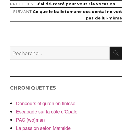
Article
PRÉCÉDENT
J’ai dé-testé pour vous : la vocation
Navigation
précédent :
Article
SUIVANT
Ce que le balletomane occidental ne voit
de
suivant :
pas de lui-même
l’article
RE
Recherche
pour
:
CHRONIQUETTES
Concours et qu’on en finisse
Escapade sur la côte d’Opale
PAC (wo)man
La passion selon Mathilde