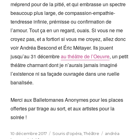
méprend pour de la pitié, et qui embrasse un spectre
beaucoup plus large, de compassion-empathie-
tendresse infinie, prémisse ou confirmation de
l’amour. Tout ça en un regard, ouais. Si vous ne me
croyez pas, et a fortiori si vous me croyez, allez donc
voir Andréa Bescond et Éric Métayer. Ils jouent
jusqu’au 31 décembre
au théâtre de l’Oeuvre
, un petit
théâtre charmant dont je n’aurais jamais imaginé
l’existence ni sa façade ouvragée dans une ruelle
banalisée.
Merci aux Balletomanes Anonymes pour les places
offertes par tirage au sort, et aux artistes pour la
soirée !
Publié
Catégories
Étiquettes
10 décembre 2017
Souris d'opéra
,
Théâtre
andréa