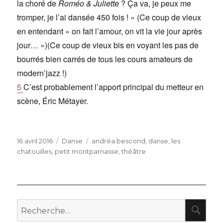
la choré de
Roméo & Juliette
? Ça va, je peux me
tromper, je l’ai dansée 450 fois ! » (Ce coup de vieux
en entendant « on fait l’amour, on vit la vie jour après
jour… »)(Ce coup de vieux bis en voyant les pas de
bourrés bien carrés de tous les cours amateurs de
modern’jazz !)
5
C’est probablement l’apport principal du metteur en
scène, Éric Métayer.
Publié
Catégories
Étiquettes
16 avril 2016
Danse
andréa bescond
,
danse
,
les
le
chatouilles
,
petit montparnasse
,
théâtre
RE
Recherche
pour