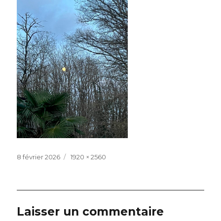
Publié
Taille
8 février 2026
1920 × 2560
le
réelle
Laisser un commentaire