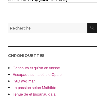
Navigation
de
l’article
RE
Recherche
pour
:
CHRONIQUETTES
Concours et qu’on en finisse
Escapade sur la côte d’Opale
PAC (wo)man
La passion selon Mathilde
Tenue de et jusqu’au gala