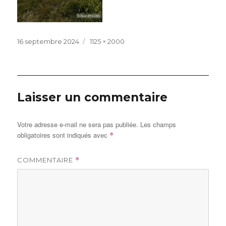
Publié
Taille
16 septembre 2024
1125 × 2000
le
réelle
Laisser un commentaire
Votre adresse e-mail ne sera pas publiée.
Les champs
obligatoires sont indiqués avec
*
COMMENTAIRE
*