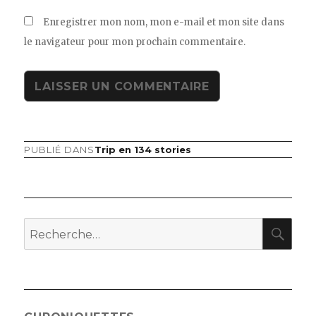
Enregistrer mon nom, mon e-mail et mon site dans
le navigateur pour mon prochain commentaire.
PUBLIÉ DANS
Trip en 134 stories
Navigation
de
l’article
RE
Recherche
pour
: