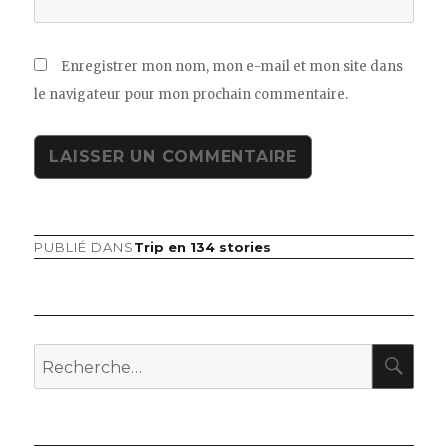
Enregistrer mon nom, mon e-mail et mon site dans
le navigateur pour mon prochain commentaire.
PUBLIÉ DANS
Trip en 134 stories
Navigation
de
l’article
RE
Recherche
pour
: