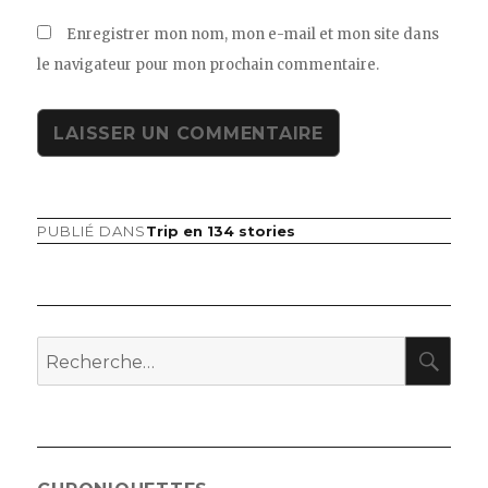
Enregistrer mon nom, mon e-mail et mon site dans
le navigateur pour mon prochain commentaire.
PUBLIÉ DANS
Trip en 134 stories
Navigation
de
l’article
RE
Recherche
pour
: