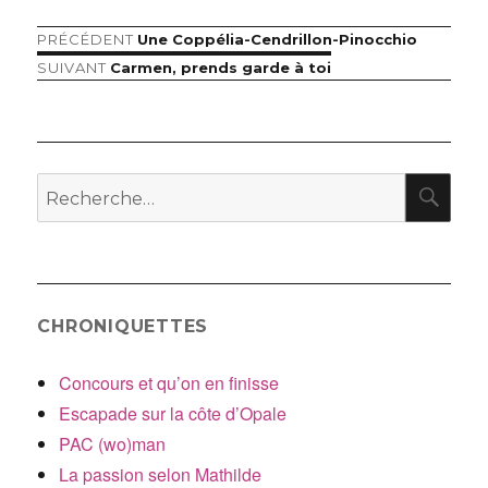
Article
PRÉCÉDENT
Une Coppélia-Cendrillon-Pinocchio
Navigation
précédent :
Article
SUIVANT
Carmen, prends garde à toi
de
suivant :
l’article
RE
Recherche
pour
:
CHRONIQUETTES
Concours et qu’on en finisse
Escapade sur la côte d’Opale
PAC (wo)man
La passion selon Mathilde