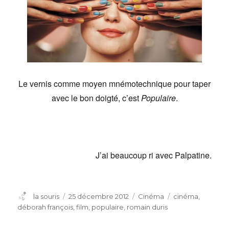
Le vernis comme moyen mnémotechnique pour taper
avec le bon doigté, c’est
Populaire
.
J’ai beaucoup ri avec Palpatine.
Auteur
Publié
Catégories
Étiquettes
la souris
25 décembre 2012
Cinéma
cinéma
,
le
déborah françois
,
film
,
populaire
,
romain duris