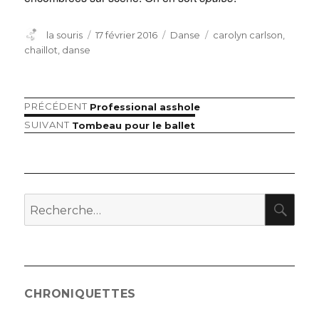
Auteur
Publié
Catégories
Étiquettes
la souris
17 février 2016
Danse
carolyn carlson
,
le
chaillot
,
danse
Article
PRÉCÉDENT
Professional asshole
Navigation
précédent :
Article
SUIVANT
Tombeau pour le ballet
de
suivant :
l’article
RE
Recherche
pour
:
CHRONIQUETTES