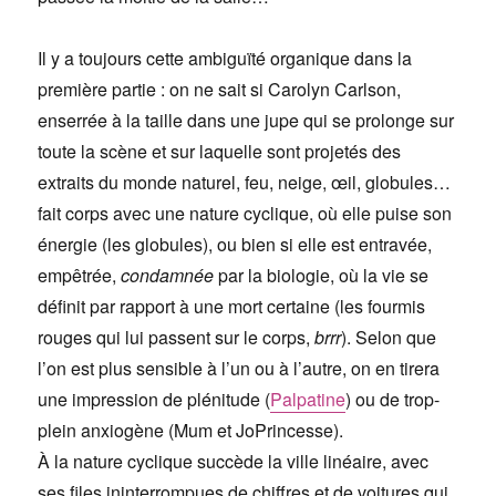
Il y a toujours cette ambiguïté organique dans la
première partie : on ne sait si Carolyn Carlson,
enserrée à la taille dans une jupe qui se prolonge sur
toute la scène et sur laquelle sont projetés des
extraits du monde naturel, feu, neige, œil, globules…
fait corps avec une nature cyclique, où elle puise son
énergie (les globules), ou bien si elle est entravée,
empêtrée,
condamnée
par la biologie, où la vie se
définit par rapport à une mort certaine (les fourmis
rouges qui lui passent sur le corps,
brrr
). Selon que
l’on est plus sensible à l’un ou à l’autre, on en tirera
une impression de plénitude (
Palpatine
) ou de trop-
plein anxiogène (Mum et JoPrincesse).
À la nature cyclique succède la ville linéaire, avec
ses files ininterrompues de chiffres et de voitures qui