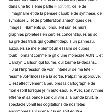
dans une troisième partie
⎋ (on/off)
, celle de
l’imaginaire et de la pensée capable de synthèse, de
symbiose… et de prolifération anarchiques des
images. Filaments qui ondulent sur les murs,
graphies projetées en cercles concentriques au sol,
au gré des traits qui gouttent depuis un panneau,
auxquels se mêle bientôt un essaim de cubes
tourbillonnant comme le gif d’une molécule ADN… et
Carolyn Carlson qui tourne, qui tourne la-dedans…
« J’ai l’impression de voir l’intérieur de ma tête »
résume JoPrincesse à la sortie. Palpatine approuve.
C’est effectivement à peu près la cartographie de
mon esprit lorsque je m’auto-saoûle. Avec son rythme
effréné et sa bande son qui vire à la bande bruit, le
spectacle vomit les cogitations de nos têtes
encombrées sur scène. On en sort
é
puisé
.