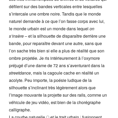
défilent sur des bandes verticales entre lesquelles
s’intercale une ombre noire. Tandis que le monde
naturel demande à ce que l’on fasse corps avec lui,
le monde urbain est un monde dans lequel
on
s’insère
– et la silhouette de disparaître derrière une
bande, pour reparaître devant une autre, sans que
l’on sache très bien si elle a plus de réalité que son
ombre projetée. J
e ris intérieurement à l’oxymore
préjugé d’une dame de 72 ans s’aventurant dans la
streetdance
, mais la cagoule cache en réalité un
acolyte. Peu importe, la poésie ludique de la
silhouette s’inclinant très légèrement alors que
l’image mouvante la projette sur des rails, comme un
véhicule de jeu vidéo, est bien de la chorégraphe
calligraphe.
La courbe naturelle
O
et le trait urbain
|
fusionnent