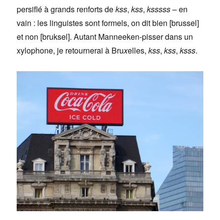
persiflé à grands renforts de
kss
,
kss
,
ksssss
– en
vain : les linguistes sont formels, on dit bien [brussel]
et non [bruksel]. Autant Manneeken-pisser dans un
xylophone, je retournerai à Bru
x
elles,
kss
,
kss
,
ksss
.