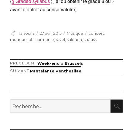
(
§ Graded syllabus
; j’ai dû obtenir le grade 6 ou 7
avant d’entrer au conservatoire).
Auteur
Publié
Catégories
Étiquettes
la souris
27 avril 2015
Musique
concert
,
le
musique
,
philharmonie
,
ravel
,
salonen
,
strauss
Article
PRÉCÉDENT
Week-end à Brussels
Navigation
précédent :
Article
SUIVANT
Pantelante Penthesilae
de
suivant :
l’article
RE
Recherche
pour
: