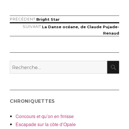
le
Article
PRÉCÉDENT
Bright Star
Navigation
précédent :
Article
SUIVANT
La Danse océane, de Claude Pujade-
de
suivant :
Renaud
l’article
RE
Recherche
pour
:
CHRONIQUETTES
Concours et qu’on en finisse
Escapade sur la côte d’Opale