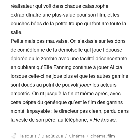
réalisateur qui voit dans chaque catastrophe
extraordinaire une plus-value pour son film, et les
bouches bées de la petite troupe qui font rire toute la
salle.
Petite mais pas mauvaise. On s’extasie sur les dons
de comédienne de la demoiselle qui joue l’épouse
éplorée ou le zombie avec une facilité déconcertante
en oubliant qu’Elle Fanning continue à jouer Alicia
lorsque celle-ci ne joue plus et que les autres gamins
sont doués au point de pouvoir
jouer
les acteurs
empotés. On rit jusqu’à la fin et même après, avec
cette pépite du générique qu’est le film des gamins
monté. Impayable : le directeur pas clean, perdu dans
la veste de son père, au téléphone, «
He knows.
Auteur
Publié
Catégories
Étiquettes
la souris
9 août 2011
Cinéma
cinéma
,
film