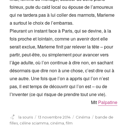
foireux, pute du caïd local ou épouse de l’amoureux
qui ne tardera pas à lui coller des marmots, Marieme
a surtout le choix de l’embarras.
Pleurant un instant face à Paris, qui se devine, à la
fois proche et lointain, comme un avenir dont elle
serait exclue, Marieme finit par relever la tête – pour
partir, peut-être, ou simplement pour avancer vers
l’âge adulte, où l’on continue à dire non, en sachant
désormais que dire non à une chose, c’est dire oui à
une autre. Une fois que l’on a appris qui l’on n’est
pas, il est temps de découvrir qui l’on est – ou de
l’inventer (ce qui risque de prendre tout une vie).
Mit
Palpatine
Auteur
Publié
Catégories
Étiquettes
la souris
13 novembre 2014
Cinéma
bande de
le
filles
,
céline sciamma
,
cinéma
,
film