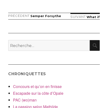
Article
PRÉCÉDENT
Semper Forsythe
Navigation
Article
SUIVANT
What if
précédent :
suivant :
de
l’article
RE
Recherche
pour
:
CHRONIQUETTES
Concours et qu’on en finisse
Escapade sur la côte d’Opale
PAC (wo)man
La passion selon Mathilde