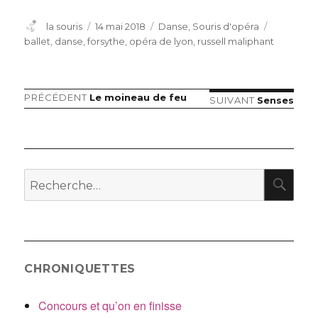
Auteur
Publié
Catégories
Étiquette
la souris
14 mai 2018
Danse
,
Souris d'opéra
le
ballet
,
danse
,
forsythe
,
opéra de lyon
,
russell maliphant
Article
PRÉCÉDENT
Le moineau de feu
Navigation
Article
SUIVANT
Senses
précédent :
suivant :
de
l’article
RE
Recherche
pour
:
CHRONIQUETTES
Concours et qu’on en finisse