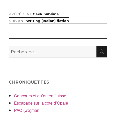
Article
PRÉCÉDENT
Geek Sublime
Navigation
précédent :
Article
SUIVANT
Writing (Indian) fiction
de
suivant :
l’article
RE
Recherche
pour
:
CHRONIQUETTES
Concours et qu’on en finisse
Escapade sur la côte d’Opale
PAC (wo)man