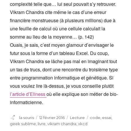
complexité telle que… lui seul pouvait s’y retrouver.
Vikram Chandra cite même le cas d’une erreur
financière monstrueuse (à plusieurs millions) due à
une feuille de calcul où une cellule calculait la
somme au lieu de la moyenne… (p. 142)
Ouais, je sais, c’est moyen glamour d’envisager le
futur sous la forme d’un tableau Excel. Du coup,
Vikram Chandra se lâche pas mal en imaginant tout
un tas de trucs, dont une rencontre du troisième type
entre programmation informatique et génétique. Si
vous voulez lire là-dessus, je vous conseille plutôt
l’article d’Eliness
où elle explique son métier de bio-
informaticienne.
Auteur
Publié
Catégories
Étiquettes
la souris
12 février 2016
Lecture
code
,
essai
,
le
geek sublime
,
livre
,
vikram chandra
,
xkcd