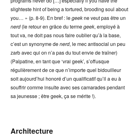
programs never do […] especially if you have the
slighteste hint of being a tortured, brooding soul about
you… » (p. 8-9). En bref : le
geek
ne veut pas être un
nerd
(le retour en grâce du terme
geek
, employé à
tout va, ne doit pas nous faire oublier qu’à la base,
c’est un synonyme de
nerd
, le mec antisocial un peu
zarb avec qui on n’a pas du tout envie de traîner)
(Palpatine, en tant que ‘vrai geek’, s’offusque
régulièrement de ce que n’importe quel bidouilleur
soit aujourd’hui honoré d’un qualificatif qu’il a eu à
souffrir comme insulte avec ses camarades pendant
sa jeunesse ; être geek, ça se mérite !).
Architecture