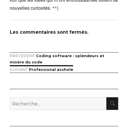
nouvelles curiosités. ^^)
Les commentaires sont fermés.
Article
PRÉCÉDENT
Coding software : splendeurs et
Navigation
précédent :
misère du code
de
Article
SUIVANT
Professional asshole
suivant :
l’article
RE
Recherche
pour
: