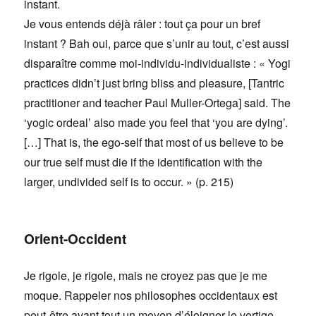
instant.
Je vous entends déjà râler : tout ça pour un bref
instant ? Bah oui, parce que s’unir au tout, c’est aussi
disparaître comme moi-individu-individualiste : « Yogi
practices didn’t just bring bliss and pleasure, [Tantric
practitioner and teacher Paul Muller-Ortega] said. The
‘yogic ordeal’ also made you feel that ‘you are dying’.
[…] That is, the ego-self that most of us believe to be
our true self must die if the identification with the
larger, undivided self is to occur. » (p. 215)
Orient-Occident
Je rigole, je rigole, mais ne croyez pas que je me
moque. Rappeler nos philosophes occidentaux est
peut-être avant tout un moyen d’éloigner le vertige