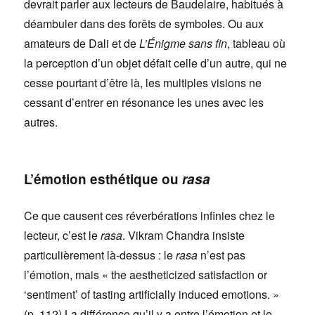
devrait parler aux lecteurs de Baudelaire, habitués à
déambuler dans des forêts de symboles. Ou aux
amateurs de Dali et de
L’Énigme sans fin
, tableau où
la perception d’un objet défait celle d’un autre, qui ne
cesse pourtant d’être là, les multiples visions ne
cessant d’entrer en résonance les unes avec les
autres.
L’émotion esthétique ou
rasa
Ce que causent ces réverbérations infinies chez le
lecteur, c’est le
rasa
. Vikram Chandra insiste
particulièrement là-dessus : le
rasa
n’est pas
l’émotion, mais « the aestheticized satisfaction or
‘sentiment’ of tasting artificially induced emotions. »
(p. 112) La différence qu’il y a entre l’émotion et le