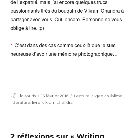
de l’expatrié, mais j’ai encore quelques trucs
passionnants tirés du bouquin de Vikram Chandra à
partager avec vous. Oui, encore. Personne ne vous
oblige à lire. :p)
1
C’est dans des cas comme ceux-là que je suis
heureuse d’avoir une mémoire photographique…
Auteur
Publié
Catégories
Étiquettes
la souris
13 février 2016
Lecture
geek sublime
,
le
littérature
,
livre
,
vikram chandra
2 réflexions sur « Writing