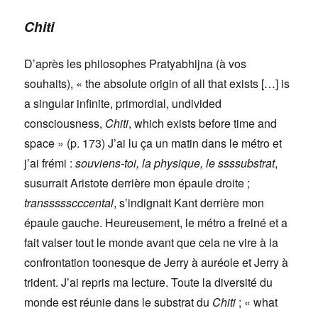
Chiti
D’après les philosophes Pratyabhijna (à vos
souhaits), « the absolute origin of all that exists […] is
a singular infinite, primordial, undivided
consciousness,
Chiti
, which exists before time and
space » (p. 173) J’ai lu ça un matin dans le métro et
j’ai frémi :
souviens-toi, la physique, le ssssubstrat
,
susurrait Aristote derrière mon épaule droite ;
transsssscccental
, s’indignait Kant derrière mon
épaule gauche. Heureusement, le métro a freiné et a
fait valser tout le monde avant que cela ne vire à la
confrontation toonesque de Jerry à auréole et Jerry à
trident. J’ai repris ma lecture. Toute la diversité du
monde est réunie dans le substrat du
Chiti
; « what