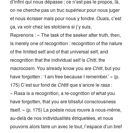
d’infini qui nous dépasse ; ce n’est pas le propos, là,
on ne cherche pas un truc supérieur pour nous juger
et nous écraser mais pour nous y fondre. Ouais, c’est
ça, va voir chez les stoïciens si j’y suis.
Reprenons : « The task of the seeker after truth, then,
is merely one of recognition : recognition of the nature
of the limited self and of that universal self, and
recognition that the individual self is
Chiti
, the
macrocosm. You already know you are
Chiti
, but you
have forgotten : ‘I am free because I remember.’ » (p.
175) C’est sur fond de
Chtiti
que s’ancre le
rasa
:
« Rasa is a recognition, a re-cognition of what you
have forgotten, that you are blissful consciousness
itself. » (p. 175) La poésie nous rouvre à nous-même,
au-delà de nos individualités étriquetées, et nous
pouvons alors faire un avec le tout, l’espace d’un bref